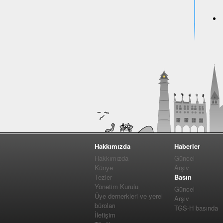
Hakkımızda
Haberler
Hakkımızda
Güncel
Künye
Arşiv
Tezler
Basın
Yönetim Kurulu
Güncel
Üye dernerkleri ve yerel
Arşiv
büroları
TGS-H basında
İletişim