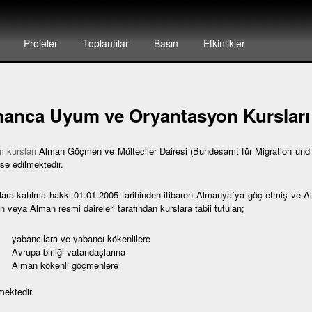
Projeler
Toplantılar
Basın
Etkinlikler
anca Uyum ve Oryantasyon Kursları
 kursları
Alman Göçmen ve Mülteciler Dairesi (Bundesamt für Migration und F
se edilmektedir.
lara katılma hakkı 01.01.2005 tarihinden itibaren Almanya´ya göç etmiş ve 
 veya Alman resmi daireleri tarafından kurslara tabii tutulan;
bancılara ve yabancı kökenlilere
rupa birliği vatandaşlarına
lman kökenli göçmenlere
mektedir.