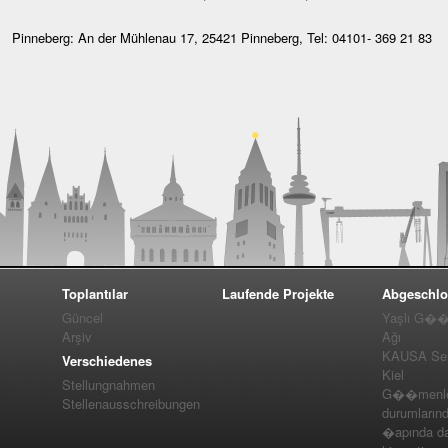
Pinneberg: An der Mühlenau 17, 25421 Pinneberg, Tel: 04101- 369 21 83
Toplantılar
Laufende Projekte
Abgeschlo
Güncel
Yaşlı G��m
Arşiv
Ağı
KAUSA Ser
Verschiedenes
Kiel
Stellungnahmen
G��menler
Stellenausschreibungen
durumlarınd
�apında da