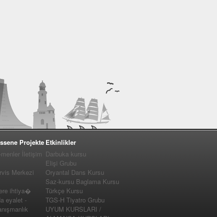
ssene Projekte
Etkinlikler
enler İletişim
Darbuka kursu
Elişi Grubu
vis Merkezi
Oryantal Dans Kursu
Saz-kursu Baglama Kursu
e ihtiya�
Türkçe Kursu
a eyalet -
TGS-H Tiyatro Grubu
nışmanlık
UYUM KURSLARI /