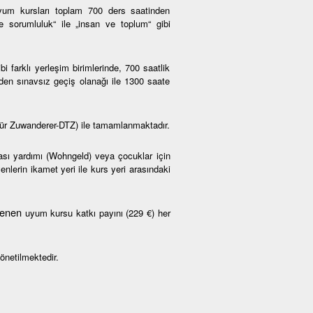
um kursları toplam 700 ders saatinden
ve sorumluluk“ ile „insan ve toplum“ gibi
farklı yerleşim birimlerinde, 700 saatlik
den sınavsız geçiş olanağı ile 1300 saate
ür Zuwanderer-DTZ) ile tamamlanmaktadır.
rası yardımı (Wohngeld) veya çocuklar için
nlerin ikamet yeri ile kurs yeri arasındaki
rlenen
uyum kursu katkı payını (229 €) her
önetilmektedir.