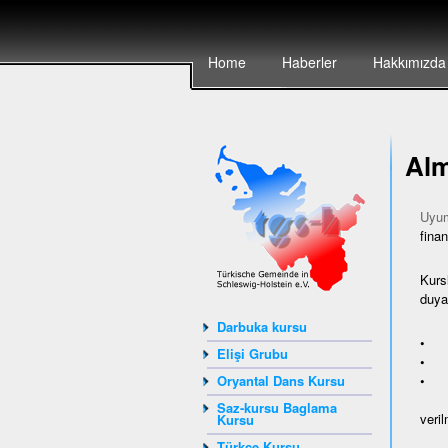
Home
Haberler
Hakkımızda
Alm
Uyum
finan
Kurs
duyan
Darbuka kursu
• ya
Elişi Grubu
• Av
• A
Oryantal Dans Kursu
Saz-kursu Baglama
veril
Kursu
Türkçe Kursu