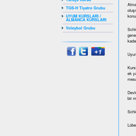
Alma
TGS-H Tiyatro Grubu
oluş
konul
UYUM KURSLARI /
ALMANCA KURSLARI
Voleybol Grubu
Schl
gene
kada
Uyum
Kurs
ek ya
mesaf
Devl
bir 
Schl
Lübec