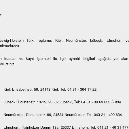
t:
eswig-Holstein Türk Toplumu; Kiel, Neumünster, Lübeck, Elmshorn ve
nlemektedir.
 kursları ve kayıt işlemleri ile ilgili ayrıntılı bilgileri aşağıda yer al
bilirsiniz.
Kiel: Elisabethstr. 59, 24143 Kiel, Tel: 04 31 - 364 17 22
Lübeck: Holstenstr. 13-15, 23552 Lübeck, Tel: 04 51 - 39 69 833 /- 834
Neumünster: Christianstr. 66, 24534 Neumünster, Tel: 043 21 - 400 634
Elmshorn: Hainholzer Damm 13a, 25337 Elmshorn, Tel: 041 21 - 46 31 477 