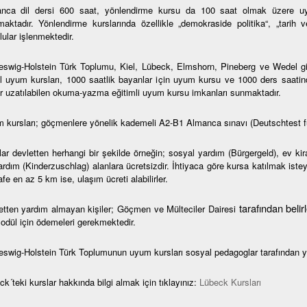
nca dil dersi 600 saat, yönlendirme kursu da 100 saat olmak üzere uy
maktadır. Yönlendirme kurslarında özellikle „demokraside politika“, „tarih 
ular işlenmektedir.
eswig-Holstein Türk Toplumu, Kiel, Lübeck, Elmshorn, Pineberg ve Wedel gibi 
l uyum kursları, 1000 saatlik bayanlar için uyum kursu ve 1000 ders saatin
r uzatılabilen okuma-yazma eğitimli uyum kursu imkanları sunmaktadır.
 kursları; göçmenlere yönelik kademeli A2-B1 Almanca sınavı (Deutschtest f
lar devletten herhangi bir şekilde örneğin; sosyal yardım (Bürgergeld), ev ki
rdım (Kinderzuschlag) alanlara ücretsizdir. İhtiyaca göre kursa katılmak isteye
e en az 5 km ise, ulaşım ücreti alabilirler.
tarafından beli
etten yardım almayan kişiler; Göçmen ve Mülteciler Dairesi
modül için ödemeleri gerekmektedir.
eswig-Holstein Türk Toplumunun uyum kursları sosyal pedagoglar tarafından y
k´teki kurslar hakkında bilgi almak için tıklayınız:
Lübeck Kursları