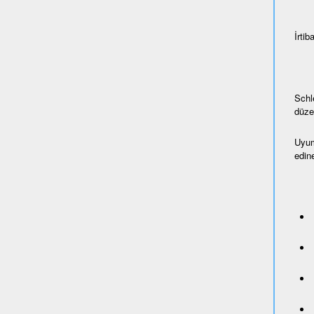
İrtiba
Schl
düze
Uyum
edine