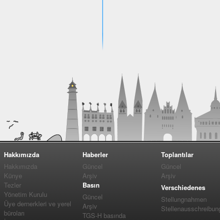
Hakkımızda
Haberler
Toplantılar
Hakkımızda
Güncel
Güncel
Künye
Arşiv
Arşiv
Tezler
Basın
Verschiedenes
Yönetim Kurulu
Güncel
Stellungnahmen
Üye dernerkleri ve yerel
Arşiv
Stellenausschreibun
büroları
TGS-H basında