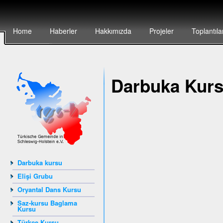
Home
Haberler
Hakkımızda
Projeler
Toplantıla
Darbuka Kur
Darbuka kursu
Elişi Grubu
Oryantal Dans Kursu
Saz-kursu Baglama
Kursu
Türkçe Kursu