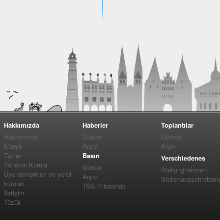
Hakkımızda
Haberler
Toplantılar
Hakkımızda
Güncel
Güncel
Künye
Arşiv
Arşiv
Tezler
Basın
Verschiedenes
Yönetim Kurulu
Güncel
Stellungnahmen
Üye dernerkleri ve yerel
Arşiv
Stellenausschreibun
büroları
TGS-H basında
İletişim
Tüzük