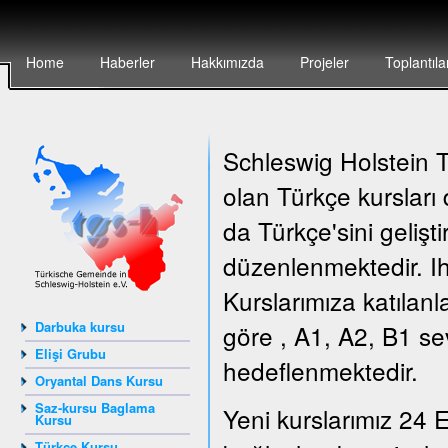
Home
Haberler
Hakkımızda
Projeler
Toplantıla
Schleswig Holstein Tü
olan Türkçe kursları
da Türkçe'sini gelişt
düzenlenmektedir. Ih
Kurslarımıza katılanl
Darbuka kursu
göre , A1, A2, B1 sev
Elişi Grubu
hedeflenmektedir.
Oryantal Dans Kursu
Saz-kursu Baglama
Yeni kurslarımız 24 E
Kursu
Türkçe Kursu