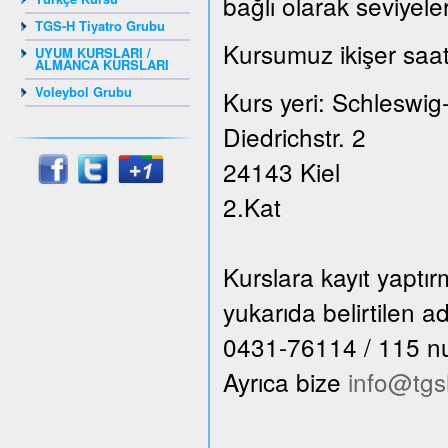
bağlı olarak seviyele
TGS-H Tiyatro Grubu
Kursumuz ikişer saat
UYUM KURSLARI /
ALMANCA KURSLARI
Voleybol Grubu
Kurs yeri: Schleswig
Diedrichstr. 2
24143 Kiel
2.Kat
Kurslara kayıt yaptı
yukarıda belirtilen 
0431-76114 / 115 numa
Ayrıca bize
info@tgs