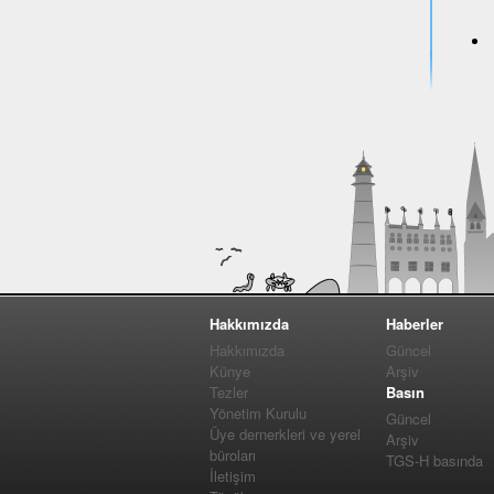
Hakkımızda
Haberler
Hakkımızda
Güncel
Künye
Arşiv
Tezler
Basın
Yönetim Kurulu
Güncel
Üye dernerkleri ve yerel
Arşiv
büroları
TGS-H basında
İletişim