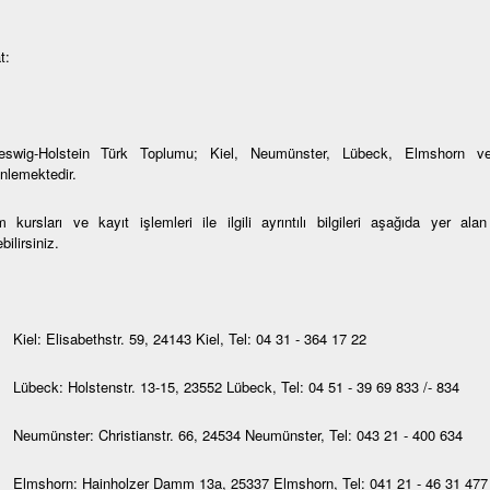
t:
eswig-Holstein Türk Toplumu; Kiel, Neumünster, Lübeck, Elmshorn ve
nlemektedir.
 kursları ve kayıt işlemleri ile ilgili ayrıntılı bilgileri aşağıda yer al
bilirsiniz.
Kiel: Elisabethstr. 59, 24143 Kiel, Tel: 04 31 - 364 17 22
Lübeck: Holstenstr. 13-15, 23552 Lübeck, Tel: 04 51 - 39 69 833 /- 834
Neumünster: Christianstr. 66, 24534 Neumünster, Tel: 043 21 - 400 634
Elmshorn: Hainholzer Damm 13a, 25337 Elmshorn, Tel: 041 21 - 46 31 477 