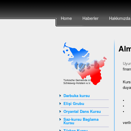
Home
Haberler
Hakkımızda
Alm
Uyum
finan
Kurs
duyan
Darbuka kursu
• ya
Elişi Grubu
• Av
• A
Oryantal Dans Kursu
Saz-kursu Baglama
veril
Kursu
Türkçe Kursu