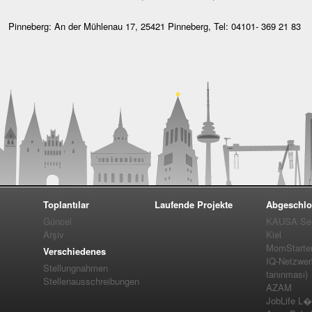
Pinneberg: An der Mühlenau 17, 25421 Pinneberg, Tel: 04101- 369 21 83
Toplantılar
Laufende Projekte
Abgeschlo
Güncel
KAUSA Ser
Arşiv
Kiel
MomStarte
Verschiedenes
IQ-Netzwer
Stellungnahmen
tanınması)
Stellenausschreibungen
AZAM
JobLife L