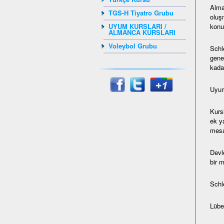
Alma
TGS-H Tiyatro Grubu
oluş
konul
UYUM KURSLARI /
ALMANCA KURSLARI
Voleybol Grubu
Schl
gene
kada
Uyum
Kurs
ek ya
mesaf
Devl
bir 
Schl
Lübec