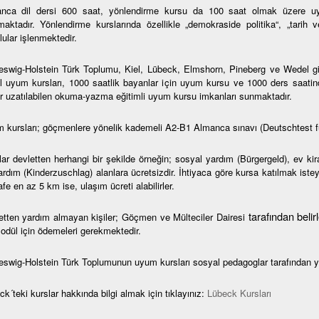
nca dil dersi 600 saat, yönlendirme kursu da 100 saat olmak üzere uy
maktadır. Yönlendirme kurslarında özellikle „demokraside politika“, „tarih 
ular işlenmektedir.
eswig-Holstein Türk Toplumu, Kiel, Lübeck, Elmshorn, Pineberg ve Wedel gibi 
l uyum kursları, 1000 saatlik bayanlar için uyum kursu ve 1000 ders saatin
r uzatılabilen okuma-yazma eğitimli uyum kursu imkanları sunmaktadır.
 kursları; göçmenlere yönelik kademeli A2-B1 Almanca sınavı (Deutschtest f
lar devletten herhangi bir şekilde örneğin; sosyal yardım (Bürgergeld), ev ki
rdım (Kinderzuschlag) alanlara ücretsizdir. İhtiyaca göre kursa katılmak isteye
e en az 5 km ise, ulaşım ücreti alabilirler.
tarafından beli
etten yardım almayan kişiler; Göçmen ve Mülteciler Dairesi
modül için ödemeleri gerekmektedir.
eswig-Holstein Türk Toplumunun uyum kursları sosyal pedagoglar tarafından y
k´teki kurslar hakkında bilgi almak için tıklayınız:
Lübeck Kursları