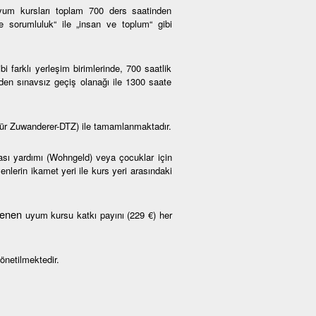
um kursları toplam 700 ders saatinden
ve sorumluluk“ ile „insan ve toplum“ gibi
farklı yerleşim birimlerinde, 700 saatlik
den sınavsız geçiş olanağı ile 1300 saate
ür Zuwanderer-DTZ) ile tamamlanmaktadır.
rası yardımı (Wohngeld) veya çocuklar için
nlerin ikamet yeri ile kurs yeri arasındaki
rlenen
uyum kursu katkı payını (229 €) her
önetilmektedir.