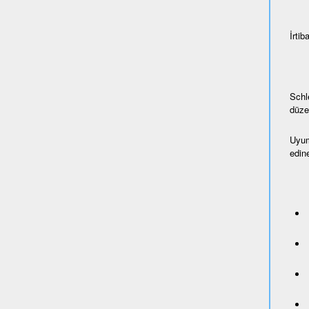
İrtiba
Schl
düze
Uyum
edine