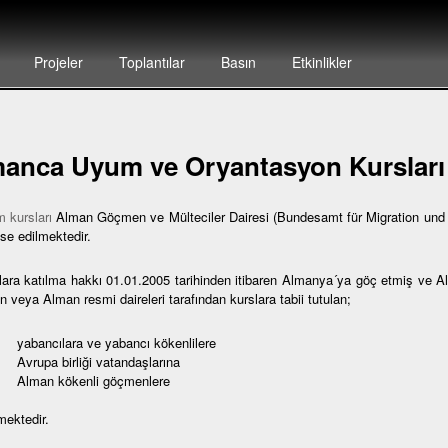
Projeler
Toplantılar
Basın
Etkinlikler
anca Uyum ve Oryantasyon Kursları
 kursları
Alman Göçmen ve Mülteciler Dairesi (Bundesamt für Migration und F
se edilmektedir.
lara katılma hakkı 01.01.2005 tarihinden itibaren Almanya´ya göç etmiş ve 
 veya Alman resmi daireleri tarafından kurslara tabii tutulan;
bancılara ve yabancı kökenlilere
rupa birliği vatandaşlarına
lman kökenli göçmenlere
mektedir.