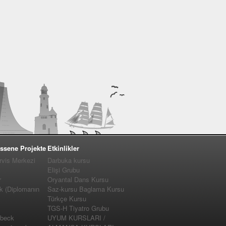
ssene Projekte
Etkinlikler
vis Merkezi
Darbuka kursu
Elişi Grubu
r
Oryantal Dans Kursu
k (Diplomanın
Saz-kursu Baglama Kursu
Türkçe Kursu
TGS-H Tiyatro Grubu
�beck
UYUM KURSLARI /