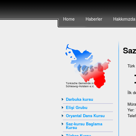
Home
Haberler
Hakkımızda
Sa
Türk
İlk 
Darbuka kursu
Müra
Elişi Grubu
Yer:
Tele
Oryantal Dans Kursu
Saz-kursu Baglama
Kursu
Türkçe Kursu