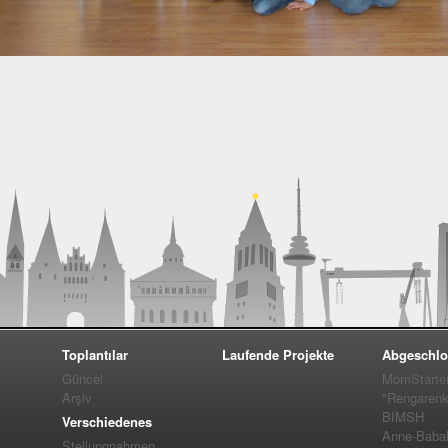
Toplantılar
Laufende Projekte
Abgeschlo
Güncel
MomStarte
Arşiv
"Rengarenk
BIMSH
Verschiedenes
Anne-Baba
Stellungnahmen