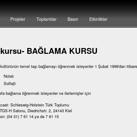
Projeler
Toplantılar
Basın
Etkinlikler
zkursu- BAĞLAMA KURSU
 kültürünün temel taşı bağlamayı öğrenmek isteyenler 1 Şubat 1999'dan itibar
Notalı
Solfejli
defa bağlama öğrenmek isteyenler ve ilerlemişler için
caat: Schleswig-Holstein Türk Toplumu
 TGS-H Salonu, Diedrichstr. 2, 24143 Kiel
fon: (04 31) 7 61 14 ya da 7 61 15