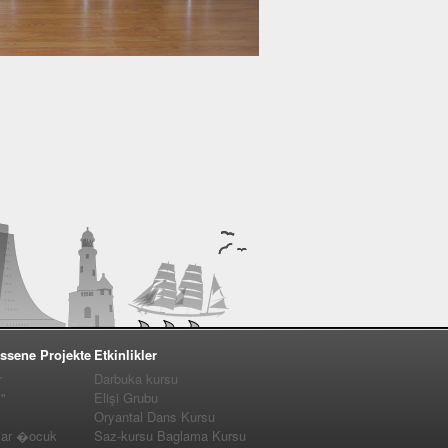
ssene Projekte
Etkinlikler
r
Darbuka kursu
"
Elişi Grubu
Oryantal Dans Kursu
lar �ocuk
Saz-kursu Baglama Kursu