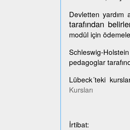
Devletten yardım a
tarafından belir
modül için ödemele
Schleswig-Holste
pedagoglar tarafınd
Lübeck´teki kursla
Kursları
İrtibat: