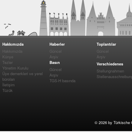
Hakkımızda
Haberler
Toplantılar
Hakkımızda
Güncel
Güncel
Künye
Arşiv
Arşiv
Tezler
Basın
Verschiedenes
Yönetim Kurulu
Güncel
Stellungnahmen
Üye dernerkleri ve yerel
Arşiv
Stellenausschreibun
büroları
TGS-H basında
İletişim
Tüzük
©
2026 by Türkische 