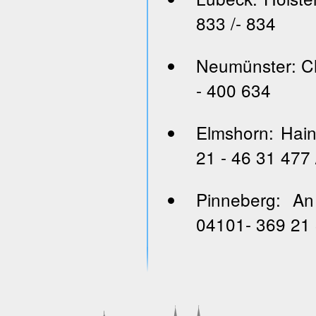
833 /- 834
Neumünster: Ch
- 400 634
Elmshorn: Hai
21 - 46 31 477 
Pinneberg: An
04101- 369 21