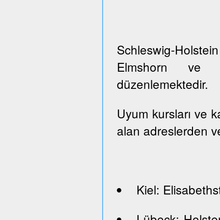
Schleswig-Holste
Elmshorn ve Pi
düzenlemektedir.
Uyum kursları ve kayı
alan adreslerden ve
Kiel: Elisabeths
Lübeck: Holste