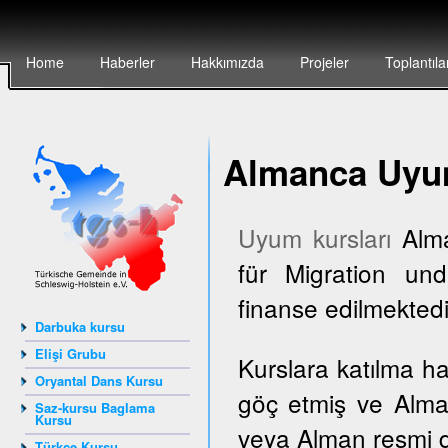
Home
Haberler
Hakkımızda
Projeler
Toplantıla
Almanca Uyum
Uyum kursları
Alma
für Migration und
finanse edilmektedi
Darbuka kursu
Elişi Grubu
Kurslara katılma h
Oryantal Dans Kursu
göç etmiş ve Alma
Saz-kursu Baglama
Kursu
veya Alman resmi dai
Türkçe Kursu