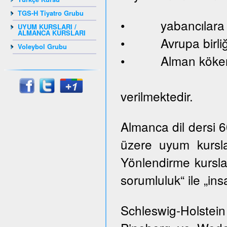
TGS-H Tiyatro Grubu
• yabancılara ve
UYUM KURSLARI /
ALMANCA KURSLARI
• Avrupa birliği
Voleybol Grubu
• Alman kökenl
verilmektedir.
Almanca dil dersi 
üzere uyum kursla
Yönlendirme kurslar
sorumluluk“ ile „ins
Schleswig-Holste