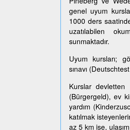
Pineberg ve Wedel 
genel uyum kursla
1000 ders saatinde
uzatılabilen ok
sunmaktadır.
Uyum kursları; g
sınavı (Deutschtes
Kurslar devletten
(Bürgergeld), ev k
yardım (Kinderzusch
katılmak isteyenler
az 5 km ise, ulaşım ü