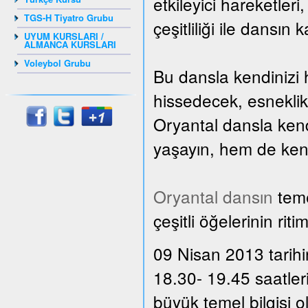
etkileyici hareketler
TGS-H Tiyatro Grubu
çeşitliliği ile dansın 
UYUM KURSLARI /
ALMANCA KURSLARI
Voleybol Grubu
Bu dansla kendinizi 
hissedecek, esnekli
Oryantal dansla kend
yaşayın, hem de kendi
Oryantal dansın
teme
çeşitli öğelerinin rit
09 Nisan 2013 tarihi
18.30- 19.45 saatler
büyük temel bilgisi 