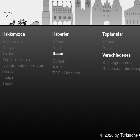
Hakkımızda
Haberler
Toplantılar
Hakkımızda
Güncel
Güncel
Künye
Arşiv
Arşiv
Tezler
Basın
Verschiedenes
Yönetim Kurulu
Güncel
Stellungnahmen
Üye dernerkleri ve yerel
Arşiv
Stellenausschreibun
büroları
TGS-H basında
İletişim
Tüzük
©
2026 by Türkische 