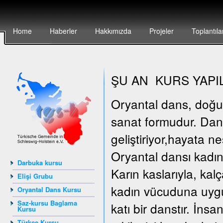
Home
Haberler
Hakkımızda
Projeler
Toplantıla
ŞU AN KURS YAPI
Oryantal dans, doğunun
sanat formudur. Dan
geliştiriyor,hayata n
Oryantal dansı kadın
Darbuka kursu
Karın kaslarıyla, kal
Elişi Grubu
kadın vücuduna uygun
Oryantal Dans Kursu
Saz-kursu Baglama
katı bir danstır. İn
Kursu
Türkçe Kursu