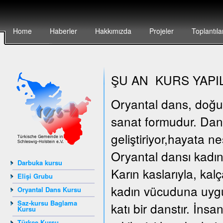
Home
Haberler
Hakkımızda
Projeler
Toplantıla
ŞU AN KURS YAPI
Oryantal dans, doğunun
sanat formudur. Dan
geliştiriyor,hayata n
Oryantal dansı kadın
Darbuka kursu
Karın kaslarıyla, kal
Elişi Grubu
kadın vücuduna uygun
Oryantal Dans Kursu
Saz-kursu Baglama
katı bir danstır. İn
Kursu
Türkçe Kursu