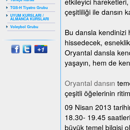
etkileyici hareketler
TGS-H Tiyatro Grubu
çeşitliliği ile dansın 
UYUM KURSLARI /
ALMANCA KURSLARI
Voleybol Grubu
Bu dansla kendinizi 
hissedecek, esnekli
Oryantal dansla kend
yaşayın, hem de kendi
Oryantal dansın
teme
çeşitli öğelerinin rit
09 Nisan 2013 tarihi
18.30- 19.45 saatler
büyük temel bilgisi 