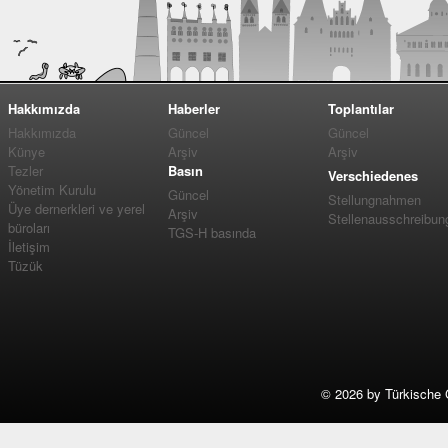
Hakkımızda
Haberler
Toplantılar
Hakkımızda
Güncel
Güncel
Künye
Arşiv
Arşiv
Tezler
Basın
Verschiedenes
Yönetim Kurulu
Güncel
Stellungnahmen
Üye dernerkleri ve yerel
Arşiv
Stellenausschreibun
büroları
TGS-H basında
İletişim
Tüzük
©
2026 by Türkische 