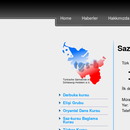
Home
Haberler
Hakkımızda
Sa
Türk
İlk 
Darbuka kursu
Müra
Elişi Grubu
Yer:
Tele
Oryantal Dans Kursu
Saz-kursu Baglama
Kursu
Türkçe Kursu