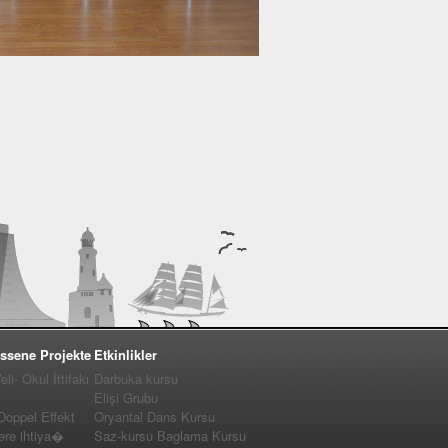
ssene Projekte
Etkinlikler
i- Okul İttifakı
Darbuka kursu
Elişi Grubu
 Doppel Effekt
Oryantal Dans Kursu
e ihtiya�
Saz-kursu Baglama Kursu