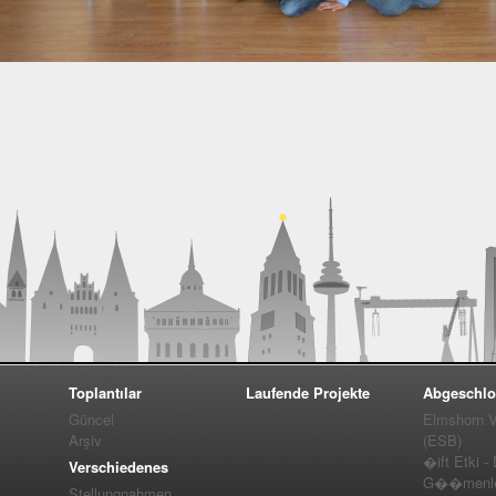
Toplantılar
Laufende Projekte
Abgeschlo
Güncel
Elmshorn Vel
Arşiv
(ESB)
�ift Etki -
Verschiedenes
G��menler
Stellungnahmen