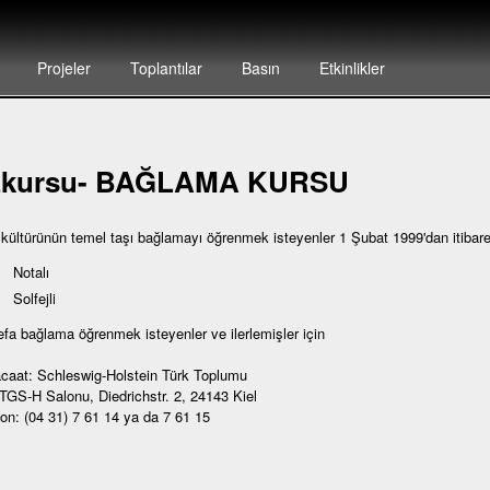
Projeler
Toplantılar
Basın
Etkinlikler
zkursu- BAĞLAMA KURSU
 kültürünün temel taşı bağlamayı öğrenmek isteyenler 1 Şubat 1999'dan itibar
Notalı
Solfejli
defa bağlama öğrenmek isteyenler ve ilerlemişler için
caat: Schleswig-Holstein Türk Toplumu
 TGS-H Salonu, Diedrichstr. 2, 24143 Kiel
fon: (04 31) 7 61 14 ya da 7 61 15