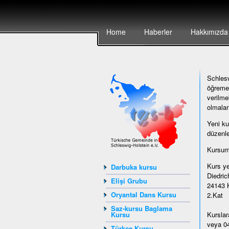
Home
Haberler
Hakkımızda
Schlesw
öğremek
verilme
olmalar
Yeni ku
düzenle
Kursumu
Kurs ye
Darbuka kursu
Diedrich
Elişi Grubu
24143 K
Oryantal Dans Kursu
2.Kat
Saz-kursu Baglama
Kursu
Kurslar
veya 04
Türkçe Kursu