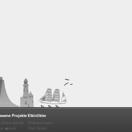
ssene Projekte
Etkinlikler
cuklara destek
Darbuka kursu
lar �ocuk
Elişi Grubu