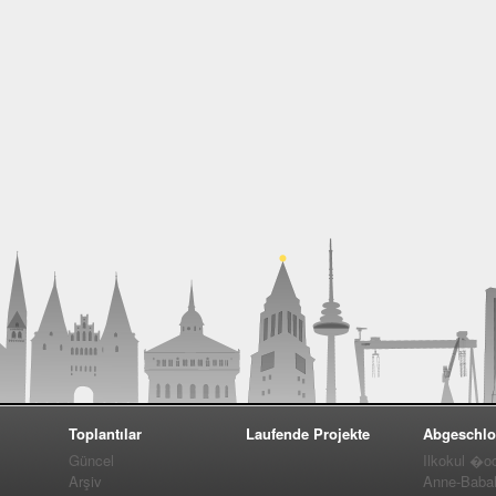
Toplantılar
Laufende Projekte
Abgeschlo
Güncel
Ilkokul �o
Arşiv
Anne-Baba