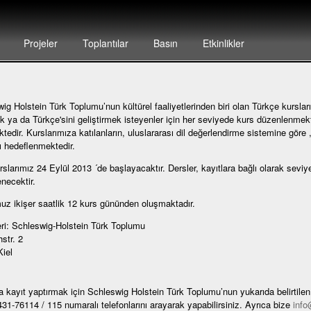
Projeler
Toplantılar
Basın
Etkinlikler
ig Holstein Türk Toplumu’nun kültürel faaliyetlerinden biri olan Türkçe kurslar
 ya da Türkçe'sini geliştirmek isteyenler için her seviyede kurs düzenlenmekt
ktedir. Kurslarımıza katılanların, uluslararası dil değerlendirme sistemine göre 
ı hedeflenmektedir.
rslarımız 24 Eylül 2013 ´de başlayacaktır. Dersler, kayıtlara bağlı olarak seviye
necektir.
z ikişer saatlik 12 kurs gününden oluşmaktadır.
ri: Schleswig-Holstein Türk Toplumu
str. 2
iel
a kayıt yaptırmak için Schleswig Holstein Türk Toplumu’nun yukarıda belirtile
31-76114 / 115 numaralı telefonlarını arayarak yapabilirsiniz. Ayrıca bize
info