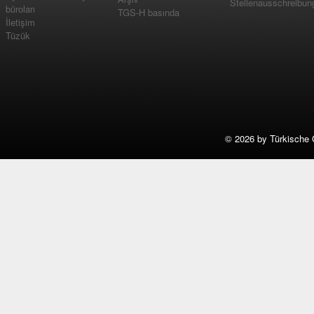
Stellenausschreibun
büroları
TGS-H basında
İletişim
Tüzük
©
2026 by Türkische 