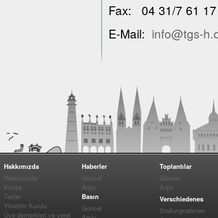
Fax: 04 31/7 61 17
E-Mail:
info@tgs-h.
Hakkımızda
Haberler
Toplantılar
Hakkımızda
Güncel
Güncel
Künye
Arşiv
Arşiv
Tezler
Basın
Verschiedenes
Yönetim Kurulu
Güncel
Stellungnahmen
Üye dernerkleri ve yerel
Arşiv