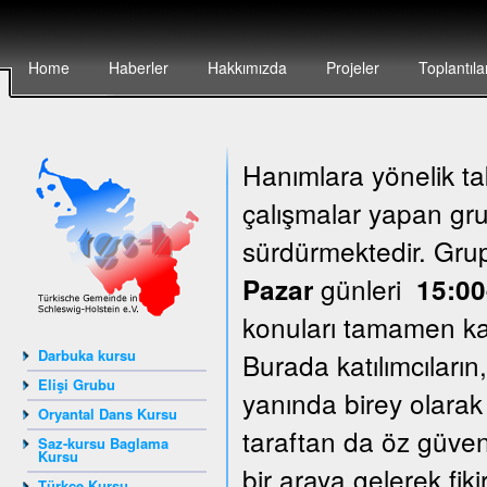
Home
Haberler
Hakkımızda
Projeler
Toplantıla
Hanımlara yönelik ta
çalışmalar yapan grup
sürdürmektedir. Gr
günleri
Pazar
15:00
konuları tamamen katı
Darbuka kursu
Burada katılımcıların
Elişi Grubu
yanında birey olarak
Oryantal Dans Kursu
taraftan da öz güven
Saz-kursu Baglama
Kursu
bir araya gelerek fik
Türkçe Kursu