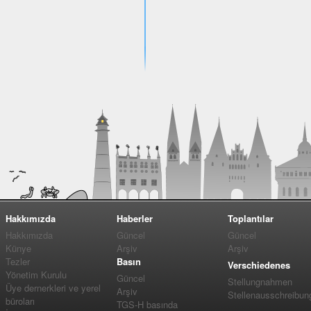
Hakkımızda
Haberler
Toplantılar
Hakkımızda
Güncel
Güncel
Künye
Arşiv
Arşiv
Tezler
Basın
Verschiedenes
Yönetim Kurulu
Güncel
Stellungnahmen
Üye dernerkleri ve yerel
Arşiv
Stellenausschreibun
büroları
TGS-H basında