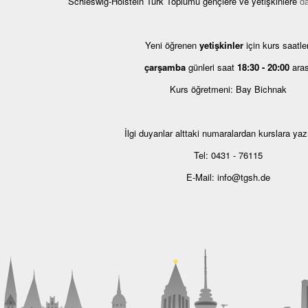
Schleswig-Holstein Türk Toplumu gençlere ve yetişkinlere
d
Yeni öğrenen
yetişkinler
için kurs saatler
çarşamba
günleri saat
18:30 - 20:00
aras
Kurs öğretmeni: Bay Bichnak
İlgi duyanlar alttaki numaralardan kurslara yazıl
Tel: 0431 - 76115
E-Mail: info@tgsh.de