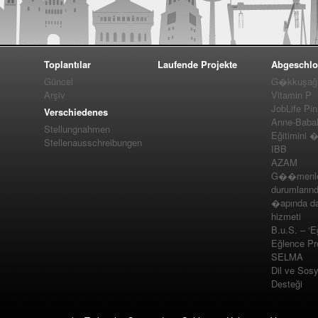
Toplantılar
Laufende Projekte
Abgeschlo
Güncel
G�kkuşağı 
Arşiv
Vitamin P
JobLife Pi
Verschiedenes
Anne-Baba
Stellungnahmen
Eğitimini 
Stellenausschreibungen
IBB
AZAM
G��menler
durumlarınd
�apında da
hizmeti
B.u.S. – ‘E
Eğlence Pro
SELMA
Dil ve Sos
Desteği