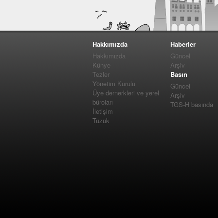
Hakkımızda
Haberler
Hakkımızda
Güncel
Künye
Arşiv
Tezler
Basın
Yönetim Kurulu
Güncel
Üye dernerkleri ve yerel
Arşiv
büroları
TGS-H basında
İletişim
Tüzük