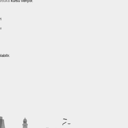
arbuka
kursu veriyor.
i
ı
abilir.