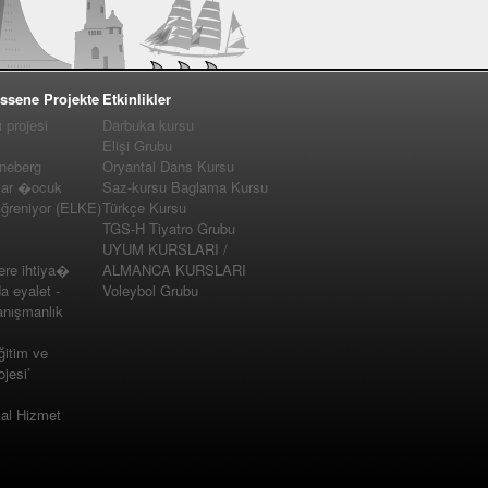
ssene Projekte
Etkinlikler
projesi
Darbuka kursu
Elişi Grubu
nneberg
Oryantal Dans Kursu
lar �ocuk
Saz-kursu Baglama Kursu
�ğreniyor (ELKE)
Türkçe Kursu
TGS-H Tiyatro Grubu
UYUM KURSLARI /
e ihtiya�
ALMANCA KURSLARI
a eyalet -
Voleybol Grubu
nışmanlık
ğitim ve
jesi’
yal Hizmet