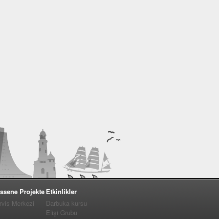
ssene Projekte
Etkinlikler
vis Merkezi
Darbuka kursu
Elişi Grubu