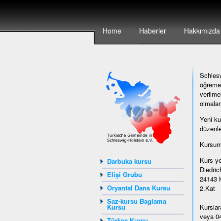
Home
Haberler
Hakkımızda
Schlesw
öğremek
verilme
olmalar
Yeni ku
düzenle
Kursumu
Kurs ye
Darbuka kursu
Diedrich
Elişi Grubu
24143 K
Oryantal Dans Kursu
2.Kat
Saz-kursu Baglama
Kursu
Kurslar
veya 04
Türkçe Kursu