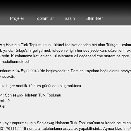
Projeler
Toplantılar
Basın
Etkinlikler
ig Holstein Türk Toplumu’nun kültürel faaliyetlerinden biri olan Türkçe kurslar
 ya da Türkçe'sini geliştirmek isteyenler için her seviyede kurs düzenlenmekt
ktedir. Kurslarımıza katılanların, uluslararası dil değerlendirme sistemine göre 
ı hedeflenmektedir.
rslarımız 24 Eylül 2013 ´de başlayacaktır. Dersler, kayıtlara bağlı olarak seviye
necektir.
z ikişer saatlik 12 kurs gününden oluşmaktadır.
ri: Schleswig-Holstein Türk Toplumu
str. 2
iel
a kayıt yaptırmak için Schleswig Holstein Türk Toplumu’nun yukarıda belirtile
31-76114 / 115 numaralı telefonlarını arayarak yapabilirsiniz. Ayrıca bize
info