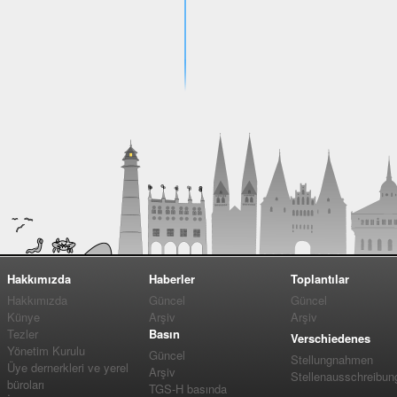
Hakkımızda
Haberler
Toplantılar
Hakkımızda
Güncel
Güncel
Künye
Arşiv
Arşiv
Tezler
Basın
Verschiedenes
Yönetim Kurulu
Güncel
Stellungnahmen
Üye dernerkleri ve yerel
Arşiv
Stellenausschreibun
büroları
TGS-H basında