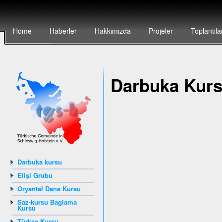
Home
Haberler
Hakkımızda
Projeler
Toplantıla
Darbuka Kur
Darbuka kursu
Elişi Grubu
Oryantal Dans Kursu
Saz-kursu Baglama
Kursu
Türkçe Kursu