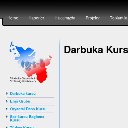
Home
Haberler
Hakkımızda
Projeler
Toplantıla
Darbuka Kur
Darbuka kursu
Elişi Grubu
Oryantal Dans Kursu
Saz-kursu Baglama
Kursu
Türkçe Kursu