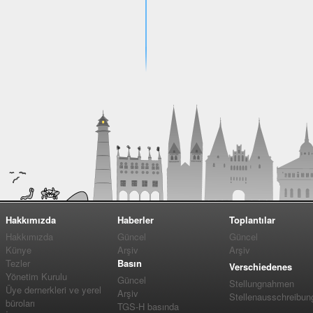
Hakkımızda
Haberler
Toplantılar
Hakkımızda
Güncel
Güncel
Künye
Arşiv
Arşiv
Tezler
Basın
Verschiedenes
Yönetim Kurulu
Güncel
Stellungnahmen
Üye dernerkleri ve yerel
Arşiv
Stellenausschreibun
büroları
TGS-H basında