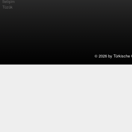
İletişim
Tüzük
©
2026 by Türkische 