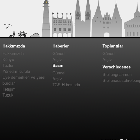
Hakkımızda
Haberler
Toplantılar
Hakkımızda
Güncel
Güncel
Künye
Arşiv
Arşiv
Tezler
Basın
Verschiedenes
Yönetim Kurulu
Güncel
Stellungnahmen
Üye dernerkleri ve yerel
Arşiv
Stellenausschreibun
büroları
TGS-H basında
İletişim
Tüzük