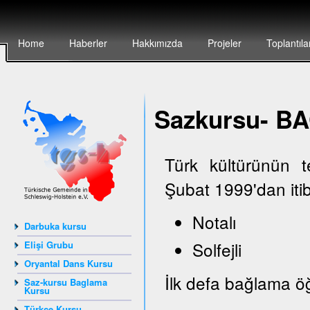
Home
Haberler
Hakkımızda
Projeler
Toplantıla
Sazkursu- 
Türk kültürünün 
Şubat 1999'dan iti
Notalı
Darbuka kursu
Solfejli
Elişi Grubu
Oryantal Dans Kursu
İlk defa bağlama öğ
Saz-kursu Baglama
Kursu
Türkçe Kursu