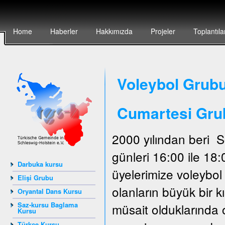
Home
Haberler
Hakkımızda
Projeler
Toplantıla
Voleybol Grubu
Cumartesi Gru
2000 yılından beri 
günleri 16:00 ile 18
Darbuka kursu
üyelerimize voleybo
Elişi Grubu
olanların büyük bir 
Oryantal Dans Kursu
Saz-kursu Baglama
müsait olduklarında 
Kursu
Türkçe Kursu