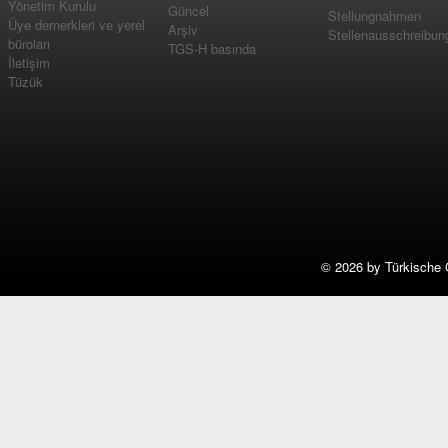
Yönetim Kurulu
Güncel
Stellungnahmen
Üye dernerkleri ve yerel
Arşiv
Stellenausschreibun
büroları
TGS-H basında
İletişim
Tüzük
©
2026 by Türkische 