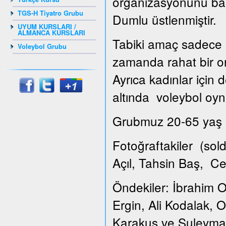
organizasyonunu ba
TGS-H Tiyatro Grubu
Dumlu üstlenmiştir.
UYUM KURSLARI /
ALMANCA KURSLARI
Tabiki amaç sadece k
Voleybol Grubu
zamanda rahat bir or
Ayrıca kadınlar için
altında voleybol oyna
Grubmuz 20-65 yaş ar
Fotoğraftakiler (so
Açıl, Tahsin Baş, C
Öndekiler: İbrahim O
Ergin, Ali Kodalak,
Karakuş ve Suleyma