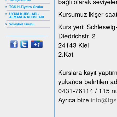
bağlı olarak seviyele
TGS-H Tiyatro Grubu
Kursumuz ikişer saat
UYUM KURSLARI /
ALMANCA KURSLARI
Voleybol Grubu
Kurs yeri: Schleswig
Diedrichstr. 2
24143 Kiel
2.Kat
Kurslara kayıt yaptı
yukarıda belirtilen 
0431-76114 / 115 numa
Ayrıca bize
info@tgs