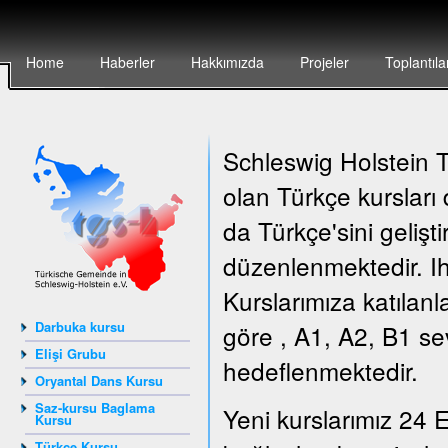
Home
Haberler
Hakkımızda
Projeler
Toplantıla
Schleswig Holstein Tü
olan Türkçe kursları
da Türkçe'sini gelişt
düzenlenmektedir. Ih
Kurslarımıza katılanl
Darbuka kursu
göre , A1, A2, B1 sev
Elişi Grubu
hedeflenmektedir.
Oryantal Dans Kursu
Saz-kursu Baglama
Yeni kurslarımız 24 E
Kursu
Türkçe Kursu