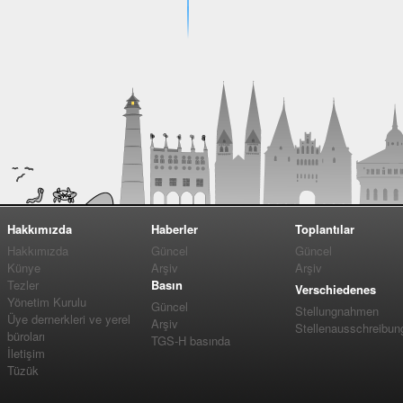
Hakkımızda
Haberler
Toplantılar
Hakkımızda
Güncel
Güncel
Künye
Arşiv
Arşiv
Tezler
Basın
Verschiedenes
Yönetim Kurulu
Güncel
Stellungnahmen
Üye dernerkleri ve yerel
Arşiv
Stellenausschreibun
büroları
TGS-H basında
İletişim
Tüzük