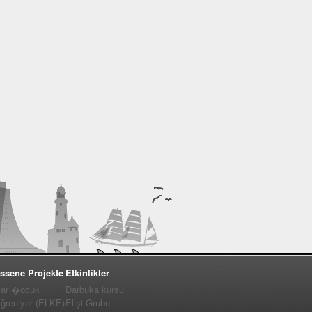
ssene Projekte
Etkinlikler
lar �ocuk
Darbuka kursu
�ğreniyor (ELKE)
Elişi Grubu