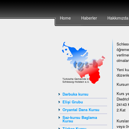
Home
Haberler
Hakkımızda
Schlesw
öğremek
verilme
olmalar
Yeni ku
düzenle
Kursumu
Kurs ye
Darbuka kursu
Diedrich
Elişi Grubu
24143 K
Oryantal Dans Kursu
2.Kat
Saz-kursu Baglama
Kursu
Kurslar
veya 04
Türkçe Kursu