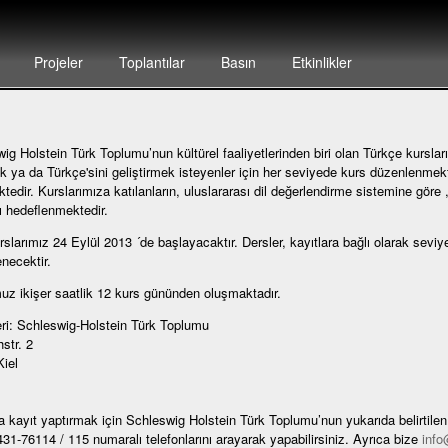
Projeler
Toplantılar
Basın
Etkinlikler
ig Holstein Türk Toplumu’nun kültürel faaliyetlerinden biri olan Türkçe kurslar
 ya da Türkçe'sini geliştirmek isteyenler için her seviyede kurs düzenlenmekt
ktedir. Kurslarımıza katılanların, uluslararası dil değerlendirme sistemine göre 
ı hedeflenmektedir.
rslarımız 24 Eylül 2013 ´de başlayacaktır. Dersler, kayıtlara bağlı olarak seviye
necektir.
z ikişer saatlik 12 kurs gününden oluşmaktadır.
ri: Schleswig-Holstein Türk Toplumu
str. 2
iel
a kayıt yaptırmak için Schleswig Holstein Türk Toplumu’nun yukarıda belirtile
31-76114 / 115 numaralı telefonlarını arayarak yapabilirsiniz. Ayrıca bize
info