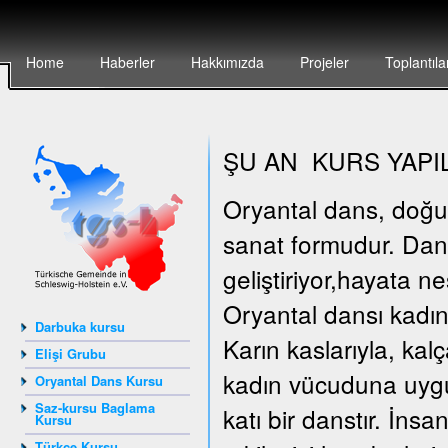
Home
Haberler
Hakkımızda
Projeler
Toplantıla
ŞU AN KURS YAPI
Oryantal dans, doğunun
sanat formudur. Dan
geliştiriyor,hayata n
Oryantal dansı kadın
Darbuka kursu
Karın kaslarıyla, kal
Elişi Grubu
kadın vücuduna uygun
Oryantal Dans Kursu
Saz-kursu Baglama
katı bir danstır. İn
Kursu
Türkçe Kursu