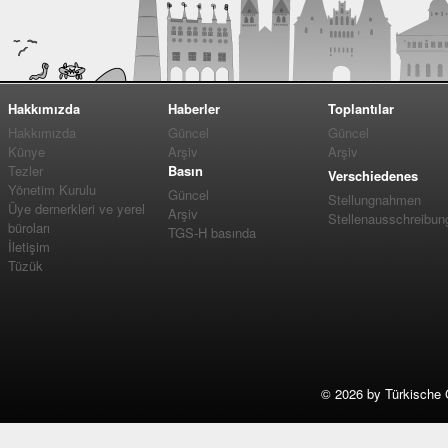
Hakkımızda
Haberler
Toplantılar
Hakkımızda
Güncel
Güncel
Künye
Arşiv
Arşiv
Tezler
Basın
Verschiedenes
Yönetim Kurulu
Güncel
Stellungnahmen
Üye dernerkleri ve yerel
Arşiv
Stellenausschreibun
büroları
TGS-H basında
İletişim
Tüzük
©
2026 by Türkische 