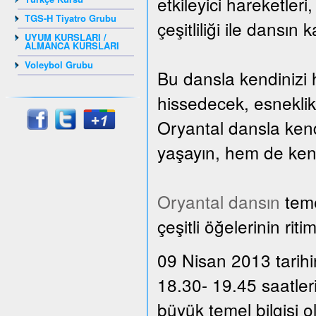
etkileyici hareketler
TGS-H Tiyatro Grubu
çeşitliliği ile dansın 
UYUM KURSLARI /
ALMANCA KURSLARI
Voleybol Grubu
Bu dansla kendinizi 
hissedecek, esnekli
Oryantal dansla kend
yaşayın, hem de kendi
Oryantal dansın
teme
çeşitli öğelerinin rit
09 Nisan 2013 tarihi
18.30- 19.45 saatler
büyük temel bilgisi 