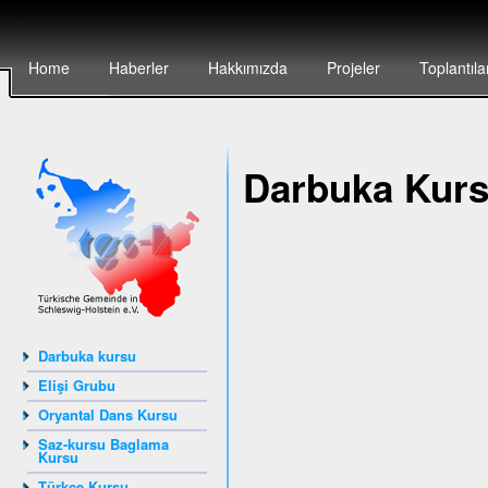
Home
Haberler
Hakkımızda
Projeler
Toplantıla
Darbuka Kur
Darbuka kursu
Elişi Grubu
Oryantal Dans Kursu
Saz-kursu Baglama
Kursu
Türkçe Kursu