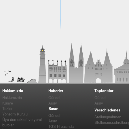
Hakkımızda
Haberler
Toplantılar
Hakkımızda
Güncel
Güncel
Künye
Arşiv
Arşiv
Tezler
Basın
Verschiedenes
Yönetim Kurulu
Güncel
Stellungnahmen
Üye dernerkleri ve yerel
Arşiv
Stellenausschreibun
büroları
TGS-H basında