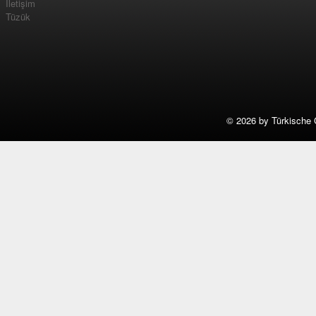
İletişim
Tüzük
©
2026 by Türkische 