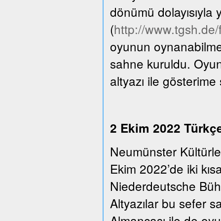
dönümü dolayısıyla y
(
http://www.tgsh.de
oyunun oynanabilmesi
sahne kuruldu. Oyun
altyazı ile gösterime
2 Ekim 2022 Türkçe 
Neumünster Kültürle
Ekim 2022’de iki kıs
Niederdeutsche Bühn
Altyazılar bu sefer 
Almancası ile de oyu