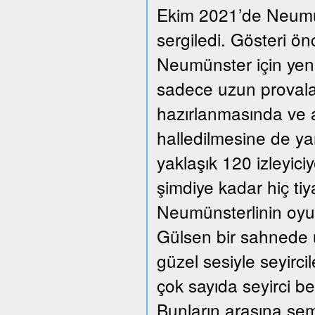
Ekim 2021’de Neumüns
sergiledi. Gösteri ön
Neumünster için yeni
sadece uzun provalar
hazırlanmasında ve a
halledilmesine de ya
yaklaşık 120 izleyic
şimdiye kadar hiç ti
Neumünsterlinin oyun
Gülsen bir sahnede üç
güzel sesiyle seyirc
çok sayıda seyirci beğ
Bunların arasına se