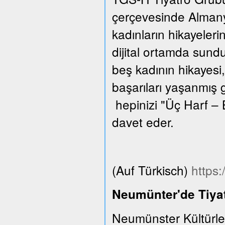
çerçevesinde Almanya
kadınların hikayeleri
dijital ortamda sund
beş kadının hikayesi,
başarıları yaşanmış 
hepinizi "Üç Harf – 
davet eder.
(Auf Türkisch)
https
Neumünter'de Tiyat
Neumünster Kültürle