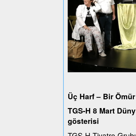
Üç Harf – Bir Ömür
TGS-H 8 Mart Dünya
gösterisi
TGS-H Tiyatro Grub