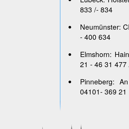
833 /- 834
Neumünster: Ch
- 400 634
Elmshorn: Hai
21 - 46 31 477 
Pinneberg: An
04101- 369 21