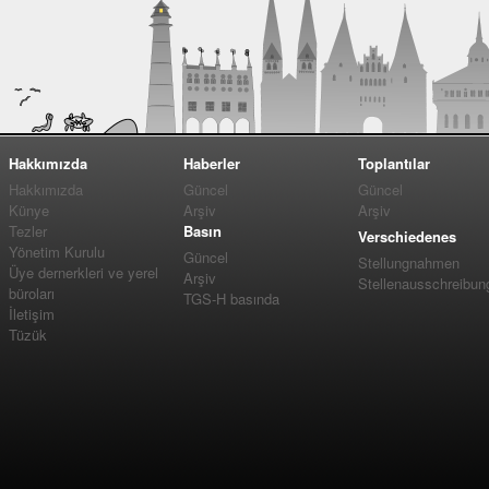
Hakkımızda
Haberler
Toplantılar
Hakkımızda
Güncel
Güncel
Künye
Arşiv
Arşiv
Tezler
Basın
Verschiedenes
Yönetim Kurulu
Güncel
Stellungnahmen
Üye dernerkleri ve yerel
Arşiv
Stellenausschreibun
büroları
TGS-H basında
İletişim
Tüzük