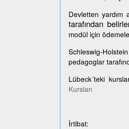
Devletten yardım a
tarafından belir
modül için ödemele
Schleswig-Holste
pedagoglar tarafınd
Lübeck´teki kursla
Kursları
İrtibat: