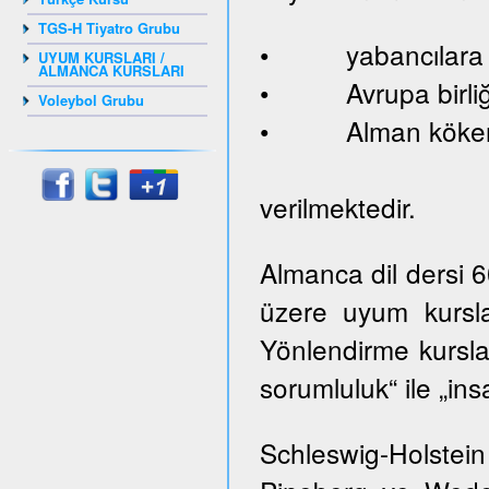
TGS-H Tiyatro Grubu
• yabancılara ve
UYUM KURSLARI /
ALMANCA KURSLARI
• Avrupa birliği
Voleybol Grubu
• Alman kökenl
verilmektedir.
Almanca dil dersi 
üzere uyum kursla
Yönlendirme kurslar
sorumluluk“ ile „ins
Schleswig-Holste