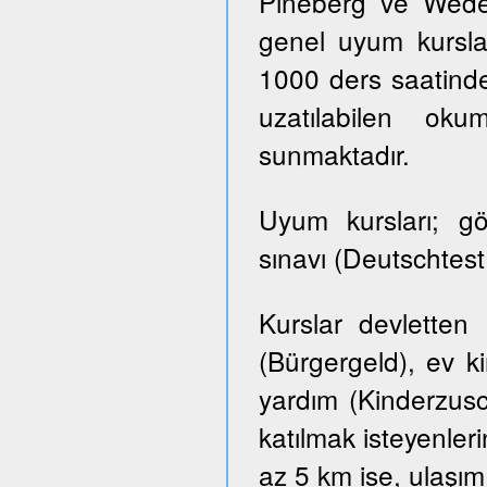
Pineberg ve Wedel 
genel uyum kursla
1000 ders saatinde
uzatılabilen ok
sunmaktadır.
Uyum kursları; g
sınavı (Deutschtes
Kurslar devletten
(Bürgergeld), ev k
yardım (Kinderzusch
katılmak isteyenler
az 5 km ise, ulaşım ü