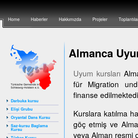
Home
Haberler
Hakkımızda
Projeler
Toplantıla
Almanca Uyum
Uyum kursları
Alma
für Migration und
finanse edilmektedi
Darbuka kursu
Elişi Grubu
Kurslara katılma h
Oryantal Dans Kursu
göç etmiş ve Alma
Saz-kursu Baglama
Kursu
veya Alman resmi dai
Türkçe Kursu