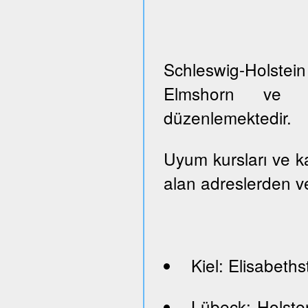
Schleswig-Holste
Elmshorn ve Pi
düzenlemektedir.
Uyum kursları ve kayı
alan adreslerden ve
Kiel: Elisabeths
Lübeck: Holste