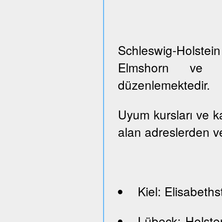
Schleswig-Holste
Elmshorn ve Pi
düzenlemektedir.
Uyum kursları ve kayı
alan adreslerden ve
Kiel: Elisabeths
Lübeck: Holste