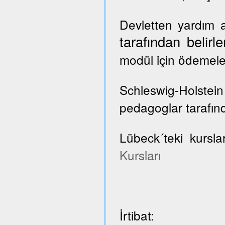
Devletten yardım a
tarafından belir
modül için ödemele
Schleswig-Holste
pedagoglar tarafınd
Lübeck´teki kursla
Kursları
İrtibat: