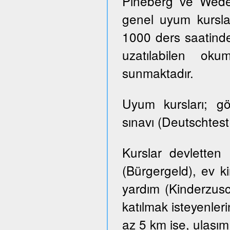
Pineberg ve Wedel 
genel uyum kursla
1000 ders saatinde
uzatılabilen ok
sunmaktadır.
Uyum kursları; g
sınavı (Deutschtes
Kurslar devletten
(Bürgergeld), ev k
yardım (Kinderzusch
katılmak isteyenler
az 5 km ise, ulaşım ü