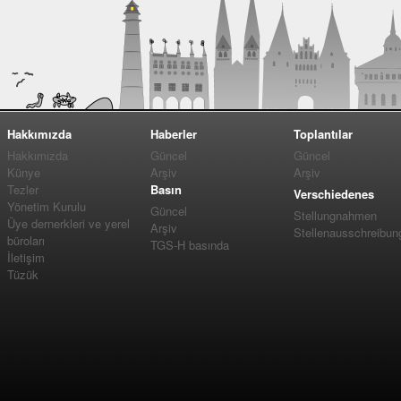
Hakkımızda
Haberler
Toplantılar
Hakkımızda
Güncel
Güncel
Künye
Arşiv
Arşiv
Tezler
Basın
Verschiedenes
Yönetim Kurulu
Güncel
Stellungnahmen
Üye dernerkleri ve yerel
Arşiv
Stellenausschreibun
büroları
TGS-H basında
İletişim
Tüzük