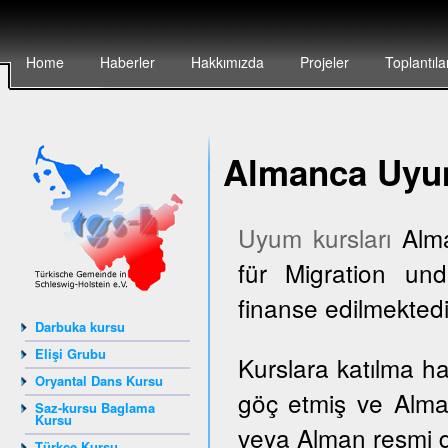
Home
Haberler
Hakkımızda
Projeler
Toplantıla
Almanca Uyum
Uyum kursları
Alma
für Migration und
finanse edilmektedi
Darbuka kursu
Elişi Grubu
Kurslara katılma h
Oryantal Dans Kursu
göç etmiş ve Alma
Saz-kursu Baglama
Kursu
veya Alman resmi dai
Türkçe Kursu