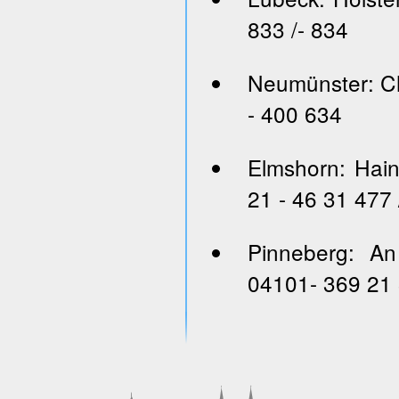
833 /- 834
Neumünster: Ch
- 400 634
Elmshorn: Hai
21 - 46 31 477 
Pinneberg: An
04101- 369 21