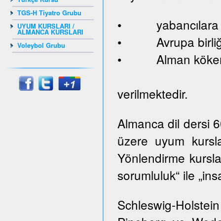
TGS-H Tiyatro Grubu
• yabancılara ve
UYUM KURSLARI /
ALMANCA KURSLARI
• Avrupa birliği
Voleybol Grubu
• Alman kökenl
verilmektedir.
Almanca dil dersi 
üzere uyum kursla
Yönlendirme kurslar
sorumluluk“ ile „ins
Schleswig-Holste