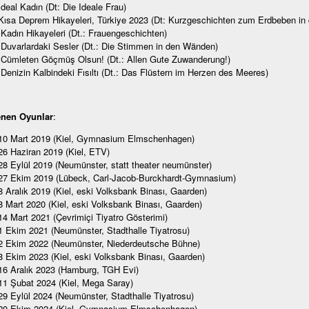
Ideal Kadın (Dt: Die Ideale Frau)
Kısa Deprem Hikayeleri, Türkiye 2023 (Dt: Kurzgeschichten zum Erdbeben in 
Kadın Hikayeleri (Dt.: Frauengeschichten)
Duvarlardaki Sesler (Dt.: Die Stimmen in den Wänden)
Cümleten Göçmüş Olsun! (Dt.: Allen Gute Zuwanderung!)
Denizin Kalbindeki Fısıltı (Dt.: Das Flüstern im Herzen des Meeres)
enen Oyunlar
:
10 Mart 2019 (Kiel, Gymnasium Elmschenhagen)
26 Haziran 2019 (Kiel, ETV)
28 Eylül 2019 (Neumünster, statt theater neumünster)
27 Ekim 2019 (Lübeck, Carl-Jacob-Burckhardt-Gymnasium)
8 Aralık 2019 (Kiel, eski Volksbank Binası, Gaarden)
8 Mart 2020 (Kiel, eski Volksbank Binası, Gaarden)
14 Mart 2021 (Çevrimiçi Tiyatro Gösterimi)
1 Ekim 2021 (Neumünster, Stadthalle Tiyatrosu)
2 Ekim 2022 (Neumünster, Niederdeutsche Bühne)
8 Ekim 2023 (Kiel, eski Volksbank Binası, Gaarden)
16 Aralık 2023 (Hamburg, TGH Evi)
11 Şubat 2024 (Kiel, Mega Saray)
29 Eylül 2024 (Neumünster, Stadthalle Tiyatrosu)
20 Ekim 2024 (Kiel, Gymnasium Elmschenhagen)