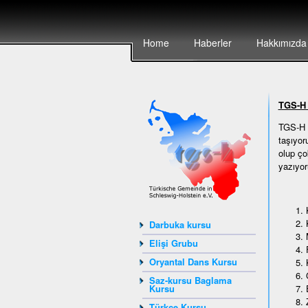
Home
Haberler
Hakkımızda
TGS-H 
TGS-H T
taşıyor
olup ço
yazıyor
Darbuka kursu
Elişi Grubu
Oryantal Dans Kursu
Saz-kursu Baglama
Kursu
Türkçe Kursu