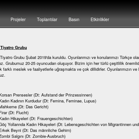
Projeler
Toplantılar
Basın
Etkinlikler
Tiyatro Grubu
iyatro Grubu Şubat 2019'da kuruldu. Oyunlarımızı ve konularımızı Türkçe olar
uz. Grubumuz 20-25 oyuncudan oluşuyor. Bizim için her türlü çeşitlilik önemlidi
k farklı meslek ve faaliyetlerle uğraşmakta ve çok dillidirler. Oyunlarımızın ve
uz.
Korsan Prensesler (Dt: Aufstand der Prinzessinnen)
Kadın Kadının Kurdudur (Dt: Femina, Feminae, Lupus)
Mahkeme (Dt: Das Gericht)
Firar (Dt: Flucht)
Kadın Hikayeleri (Dt: Frauengeschichten)
Göç Yollarında Kadın Hikayeleri (Dt: Lebensgeschichten von Migrantinnen und
Erkek Beyni (Dt: Das männliche Gehirn)
Zombi Salgını (Dt: Zombie-Ausbruch)