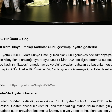
f – Bir Ömür – Göç.
8 Mart Dünya Emekçi Kadınlar Günü çevrimiçi tiyatro gösterisi
iyatro Grubu 8 Mart Dünya Emekçi Kadınlar Günü çerçevesinde Almanya'ya gö
rın hikayelerini anlattığı tiyatro oyununu 14 Mart 2021’de dijital ortamda sun
eş kadının hikayesi, umudu, acısı, verdiği savaşlar, çabaları ve başarıları yaş
epinizi "Üç Harf – Bir Ömür – Göç" adlı oyununa izlemeye içtenlikle davet e
rkisch)
https://youtu.be/3wqfkWe9rWo
ter'de Tiyatro Gösterisi
ter Kültürler Festivali çerçevesinde TGSH Tiyatro Grubu 1. Ekim 2021’de Neum
rgiledi. Gösteri öncesi bir kısmını kendimizin yazdığı oyuna Neumünster için y
 sadece uzun provalara katılmakla kalmayıp giysi ve dekor hazırlanmasında ve