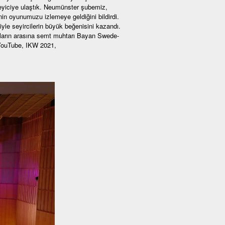
leyiciye ulaştık. Neumünster şubemiz,
n oyunumuzu izlemeye geldiğini bildirdi.
yle seyircilerin büyük beğenisini kazandı.
unların arasına semt muhtarı Bayan Swede-
 YouTube, IKW 2021,