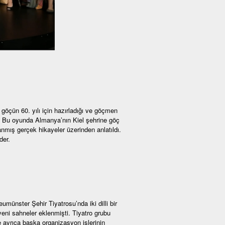
çün 60. yılı için hazırladığı ve göçmen
du. Bu oyunda Almanya’nın Kiel şehrine göç
anmış gerçek hikayeler üzerinden anlatıldı.
der.
ünster Şehir Tiyatrosu’nda iki dilli bir
eni sahneler eklenmişti. Tiyatro grubu
 ayrıca başka organizasyon işlerinin