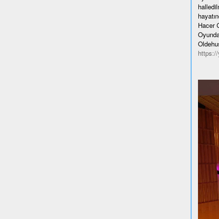
halledi
hayatın
Hacer G
Oyundan
Oldehus
https: