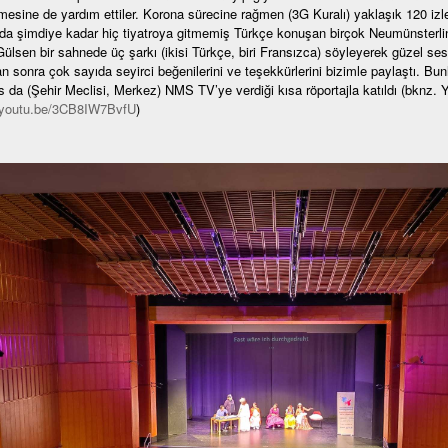
lmesine de yardım ettiler. Korona sürecine rağmen (3G Kuralı) yaklaşık 120 iz
da şimdiye kadar hiç tiyatroya gitmemiş Türkçe konuşan birçok Neumünsterlini
ülsen bir sahnede üç şarkı (ikisi Türkçe, biri Fransızca) söyleyerek güzel sesi
 sonra çok sayıda seyirci beğenilerini ve teşekkürlerini bizimle paylaştı. B
 da (Şehir Meclisi, Merkez) NMS TV’ye verdiği kısa röportajla katıldı (bknz.
//youtu.be/3CB8IW7BvfU
)