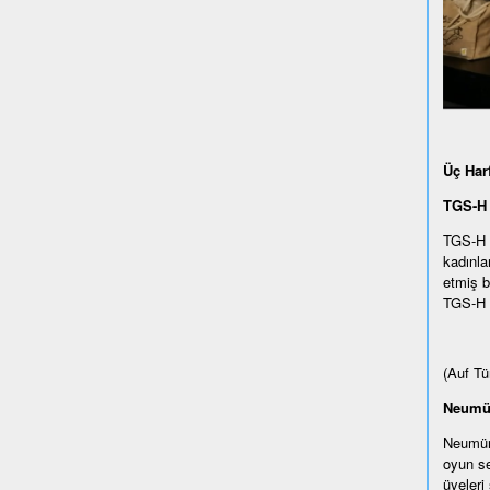
Üç Har
TGS-H 
TGS-H T
kadınla
etmiş b
TGS-H h
(Auf Tü
Neumün
Neumüns
oyun se
üyeleri