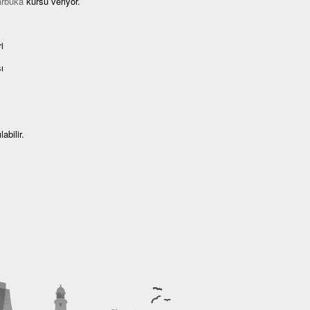
arbuka
kursu veriyor.
i
ı
abilir.