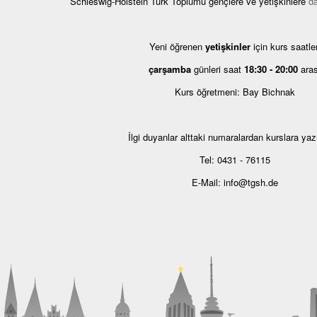
Schleswig-Holstein Türk Toplumu gençlere ve yetişkinlere
d
Yeni öğrenen
yetişkinler
için kurs saatler
çarşamba
günleri saat
18:30 - 20:00
aras
Kurs öğretmeni: Bay Bichnak
İlgi duyanlar alttaki numaralardan kurslara yazıl
Tel: 0431 - 76115
E-Mail: info@tgsh.de