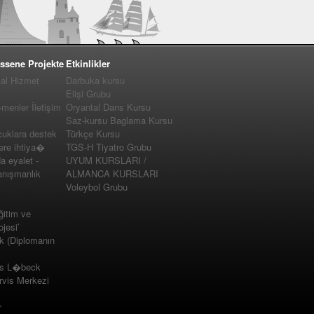
ssene Projekte
Etkinlikler
yal Hizmet
Darbuka kursu
Elişi Grubu
enler İletişim
Oryantal Dans Kursu
Saz-kursu Baglama Kursu
cuklara destek
Türkçe Kursu
e ihtiya�
TGS-H Tiyatro Grubu
a eyalet -
UYUM KURSLARI /
nışmanlık
ALMANCA KURSLARI
Voleybol Grubu
ğitim ve
jesi’
k (Diplomanın
us L�beck
vis Merkezi
r