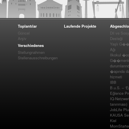
Toplantılar
Laufende Projekte
Abgeschlo
Güncel
Dil ve Sos
Arşiv
Desteği
Yaşlı G��m
Verschiedenes
Ağı
Stellungnahmen
Ilkokul �o
Stellenausschreibungen
G��menler
durumlarınd
�apında da
hizmeti
IBB
B.u.S. – ‘E
Eğlence Pro
IQ-Netzwer
tanınması)
JobLife Pl
KAUSA Ser
Kiel
MomStarte