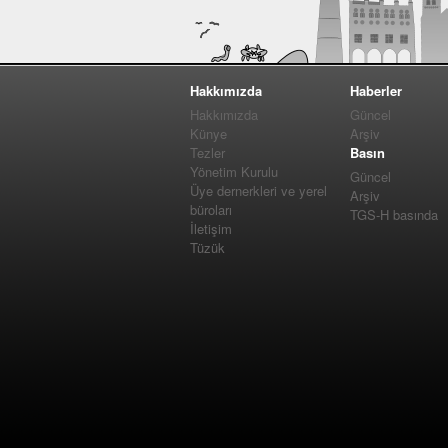
Hakkımızda
Haberler
Hakkımızda
Güncel
Künye
Arşiv
Tezler
Basın
Yönetim Kurulu
Güncel
Üye dernerkleri ve yerel
Arşiv
büroları
TGS-H basında
İletişim
Tüzük