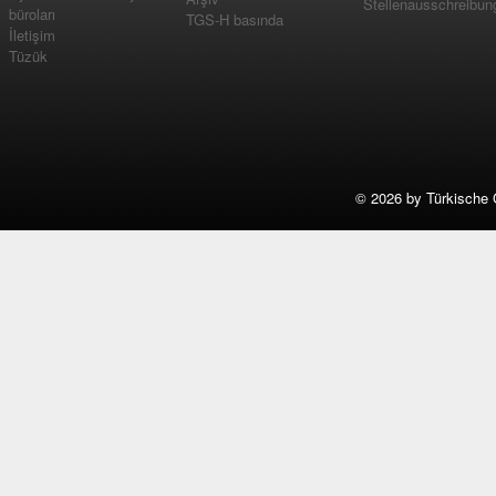
Stellenausschreibun
büroları
TGS-H basında
İletişim
Tüzük
©
2026 by Türkische 