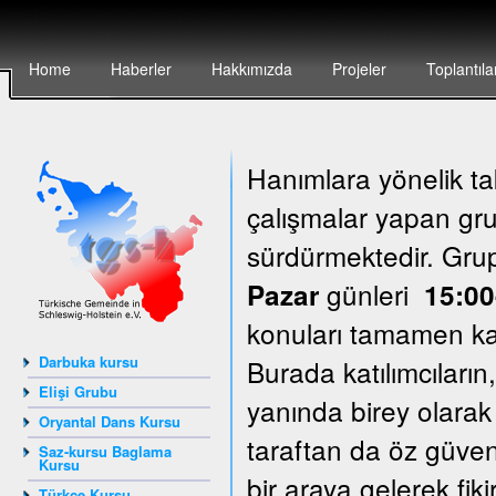
Home
Haberler
Hakkımızda
Projeler
Toplantıla
Hanımlara yönelik ta
çalışmalar yapan grup
sürdürmektedir. Gr
günleri
Pazar
15:00
konuları tamamen katı
Darbuka kursu
Burada katılımcıların
Elişi Grubu
yanında birey olarak
Oryantal Dans Kursu
taraftan da öz güven
Saz-kursu Baglama
Kursu
bir araya gelerek fik
Türkçe Kursu