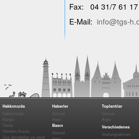
Fax: 04 31/7 61 17
E-Mail:
info@tgs-h.
Hakkımızda
Haberler
Toplantılar
Hakkımızda
Güncel
Güncel
Künye
Arşiv
Arşiv
Tezler
Basın
Verschiedenes
Yönetim Kurulu
Güncel
Stellungnahmen
Üye dernerkleri ve yerel
Arşiv