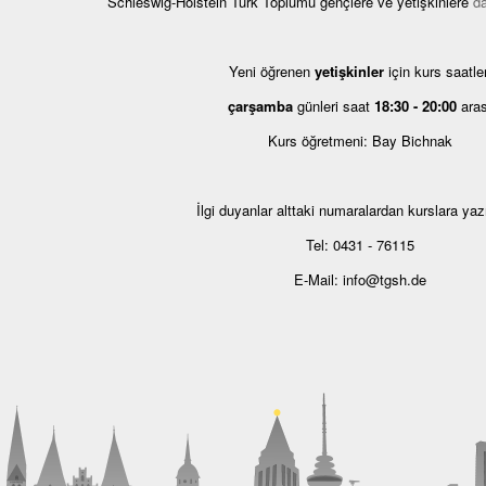
Schleswig-Holstein Türk Toplumu gençlere ve yetişkinlere
d
Yeni öğrenen
yetişkinler
için kurs saatler
çarşamba
günleri saat
18:30 - 20:00
aras
Kurs öğretmeni: Bay Bichnak
İlgi duyanlar alttaki numaralardan kurslara yazıl
Tel: 0431 - 76115
E-Mail: info@tgsh.de