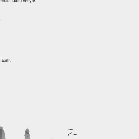
arbuka
kursu veriyor.
i
ı
abilir.