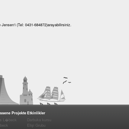
e Jensen‘i (Tel: 0431-684872)arayabilirsiniz.
ssene Projekte
Etkinlikler
us L�beck
Darbuka kursu
�beck
Elişi Grubu