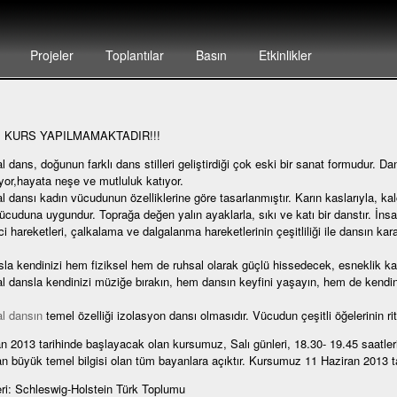
Projeler
Toplantılar
Basın
Etkinlikler
 KURS YAPILMAMAKTADIR!!!
l dans, doğunun farklı dans stilleri geliştirdiği çok eski bir sanat formudur. D
riyor,hayata neşe ve mutluluk katıyor.
l dansı kadın vücudunun özelliklerine göre tasarlanmıştır. Karın kaslarıyla, kal
ücuduna uygundur. Toprağa değen yalın ayaklarla, sıkı ve katı bir danstır. İ
ici hareketleri, çalkalama ve dalgalanma hareketlerinin çeşitliliği ile dansın kara
la kendinizi hem fiziksel hem de ruhsal olarak güçlü hissedecek, esneklik 
l dansla kendinizi müziğe bırakın, hem dansın keyfini yaşayın, hem de kendini
l dansın
temel özelliği izolasyon dansı olmasıdır. Vücudun çeşitli öğelerinin rit
n 2013 tarihinde başlayacak olan kursumuz, Salı günleri, 18.30- 19.45 saatleri
n büyük temel bilgisi olan tüm bayanlara açıktır. Kursumuz 11 Haziran 2013 ta
ri: Schleswig-Holstein Türk Toplumu