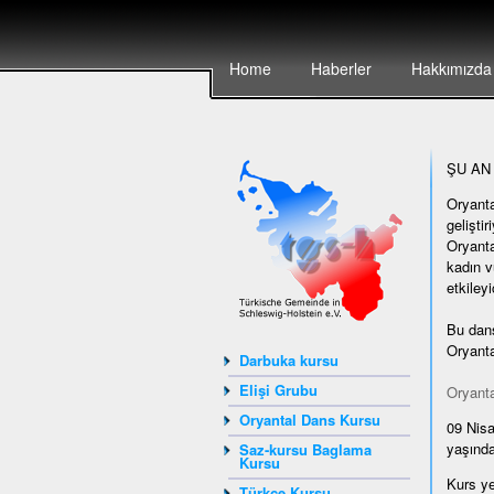
Home
Haberler
Hakkımızda
ŞU AN
Oryanta
gelişti
Oryanta
kadın v
etkiley
Bu dans
Oryanta
Darbuka kursu
Elişi Grubu
Oryanta
Oryantal Dans Kursu
09 Nisa
yaşında
Saz-kursu Baglama
Kursu
Kurs ye
Türkçe Kursu