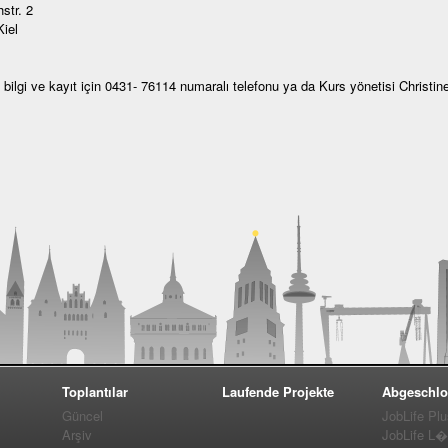
str. 2
iel
lı bilgi ve kayıt için 0431- 76114 numaralı telefonu ya da Kurs yönetisi Christin
Toplantılar
Laufende Projekte
Abgeschlo
Güncel
JobLife Pl
Arşiv
JobLife L