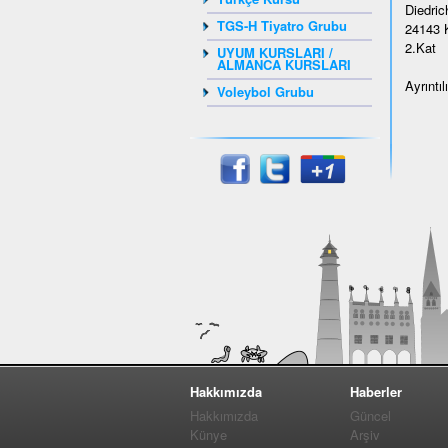
Diedrich
TGS-H Tiyatro Grubu
24143 K
2.Kat
UYUM KURSLARI /
ALMANCA KURSLARI
Ayrıntı
Voleybol Grubu
Hakkımızda
Haberler
Hakkımızda
Güncel
Künye
Arşiv