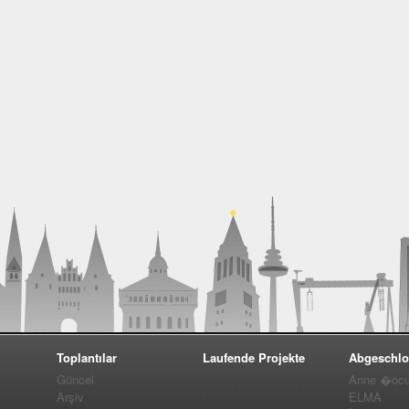
Toplantılar
Laufende Projekte
Abgeschlo
Güncel
Anne �ocuk
Arşiv
ELMA