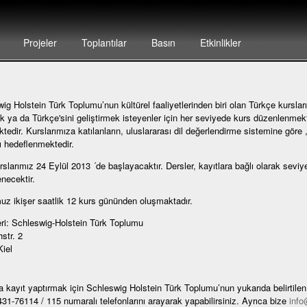
Projeler
Toplantılar
Basın
Etkinlikler
ig Holstein Türk Toplumu’nun kültürel faaliyetlerinden biri olan Türkçe kurslar
 ya da Türkçe'sini geliştirmek isteyenler için her seviyede kurs düzenlenmekt
ktedir. Kurslarımıza katılanların, uluslararası dil değerlendirme sistemine göre 
ı hedeflenmektedir.
rslarımız 24 Eylül 2013 ´de başlayacaktır. Dersler, kayıtlara bağlı olarak seviye
necektir.
z ikişer saatlik 12 kurs gününden oluşmaktadır.
ri: Schleswig-Holstein Türk Toplumu
str. 2
iel
a kayıt yaptırmak için Schleswig Holstein Türk Toplumu’nun yukarıda belirtile
31-76114 / 115 numaralı telefonlarını arayarak yapabilirsiniz. Ayrıca bize
info