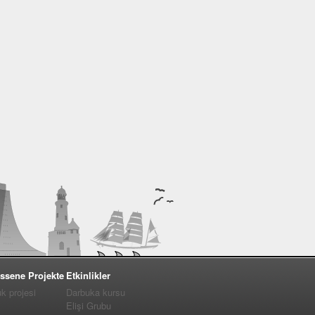
ssene Projekte
Etkinlikler
 projesi
Darbuka kursu
Elişi Grubu