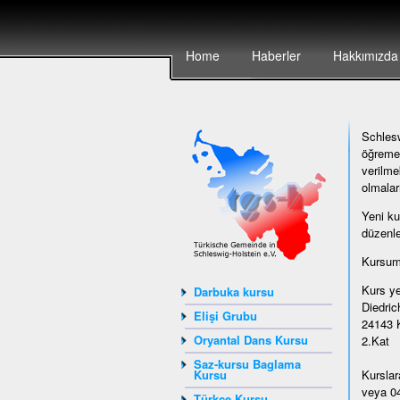
Home
Haberler
Hakkımızda
Schlesw
öğremek
verilme
olmalar
Yeni ku
düzenle
Kursumu
Kurs ye
Darbuka kursu
Diedrich
Elişi Grubu
24143 K
Oryantal Dans Kursu
2.Kat
Saz-kursu Baglama
Kursu
Kurslar
veya 04
Türkçe Kursu