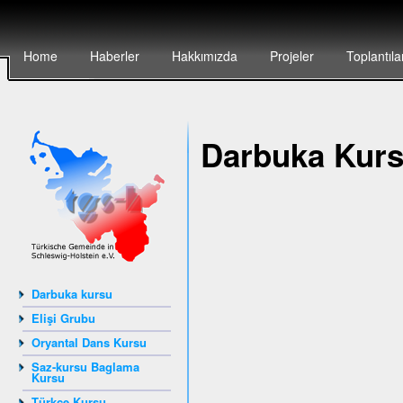
Home
Haberler
Hakkımızda
Projeler
Toplantıla
Darbuka Kur
Darbuka kursu
Elişi Grubu
Oryantal Dans Kursu
Saz-kursu Baglama
Kursu
Türkçe Kursu