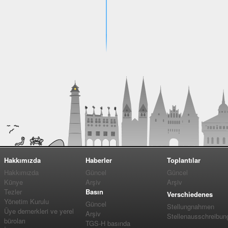
Hakkımızda
Haberler
Toplantılar
Hakkımızda
Güncel
Güncel
Künye
Arşiv
Arşiv
Tezler
Basın
Verschiedenes
Yönetim Kurulu
Güncel
Stellungnahmen
Üye dernerkleri ve yerel
Arşiv
Stellenausschreibun
büroları
TGS-H basında