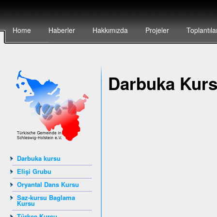
Home
Haberler
Hakkımızda
Projeler
Toplantıla
Darbuka Kur
Darbuka kursu
Elişi Grubu
Oryantal Dans Kursu
Saz-kursu Baglama
Kursu
Türkçe Kursu