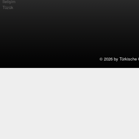
İletişim
Tüzük
©
2026 by Türkische 