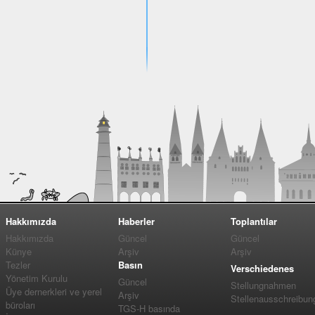
Hakkımızda
Haberler
Toplantılar
Hakkımızda
Güncel
Güncel
Künye
Arşiv
Arşiv
Tezler
Basın
Verschiedenes
Yönetim Kurulu
Güncel
Stellungnahmen
Üye dernerkleri ve yerel
Arşiv
Stellenausschreibun
büroları
TGS-H basında