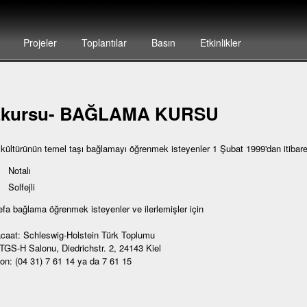
Projeler
Toplantılar
Basın
Etkinlikler
zkursu- BAĞLAMA KURSU
 kültürünün temel taşı bağlamayı öğrenmek isteyenler 1 Şubat 1999'dan itibar
Notalı
Solfejli
defa bağlama öğrenmek isteyenler ve ilerlemişler için
caat: Schleswig-Holstein Türk Toplumu
 TGS-H Salonu, Diedrichstr. 2, 24143 Kiel
fon: (04 31) 7 61 14 ya da 7 61 15