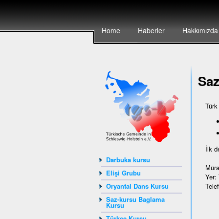
Home
Haberler
Hakkımızda
Sa
Türk
İlk 
Darbuka kursu
Müra
Elişi Grubu
Yer:
Tele
Oryantal Dans Kursu
Saz-kursu Baglama
Kursu
Türkçe Kursu