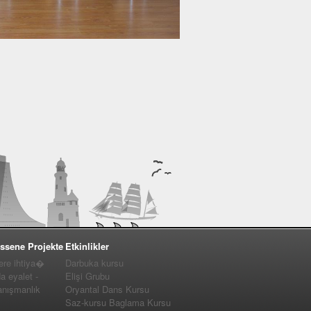
ssene Projekte
Etkinlikler
e ihtiya�
Darbuka kursu
a eyalet -
Elişi Grubu
nışmanlık
Oryantal Dans Kursu
Saz-kursu Baglama Kursu