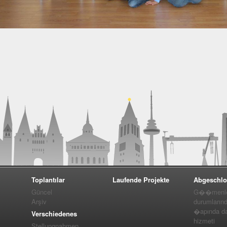
Toplantılar
Laufende Projekte
Abgeschlo
Güncel
G��menler
Arşiv
durumlarınd
�apında da
Verschiedenes
hizmeti
Stellungnahmen