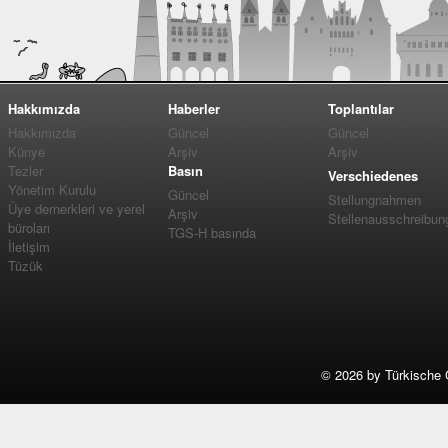
Hakkımızda
Haberler
Toplantılar
Hakkımızda
Güncel
Güncel
Künye
Arşiv
Arşiv
Tezler
Basın
Verschiedenes
Yönetim Kurulu
Güncel
Stellungnahmen
Üye dernerkleri ve yerel
Arşiv
Stellenausschreibun
büroları
TGS-H basında
İletişim
Tüzük
©
2026 by Türkische 