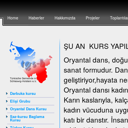
Home
Haberler
Hakkımızda
Projeler
Toplantıla
ŞU AN KURS YAPI
Oryantal dans, doğunun
sanat formudur. Dan
geliştiriyor,hayata n
Oryantal dansı kadın
Darbuka kursu
Karın kaslarıyla, kal
Elişi Grubu
kadın vücuduna uygun
Oryantal Dans Kursu
Saz-kursu Baglama
katı bir danstır. İn
Kursu
Türkçe Kursu