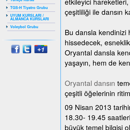
etkileyici hareketler
TGS-H Tiyatro Grubu
çeşitliliği ile dansın 
UYUM KURSLARI /
ALMANCA KURSLARI
Voleybol Grubu
Bu dansla kendinizi 
hissedecek, esnekli
Oryantal dansla kend
yaşayın, hem de kendi
Oryantal dansın
teme
çeşitli öğelerinin rit
09 Nisan 2013 tarihi
18.30- 19.45 saatler
büyük temel bilgisi 