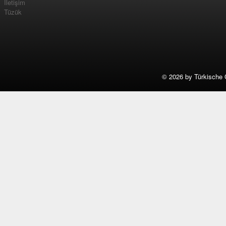
İletişim
Tüzük
©
2026 by Türkische 