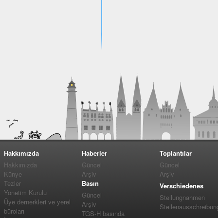
Hakkımızda
Haberler
Toplantılar
Hakkımızda
Güncel
Güncel
Künye
Arşiv
Arşiv
Tezler
Basın
Verschiedenes
Yönetim Kurulu
Güncel
Stellungnahmen
Üye dernerkleri ve yerel
Arşiv
Stellenausschreibun
büroları
TGS-H basında