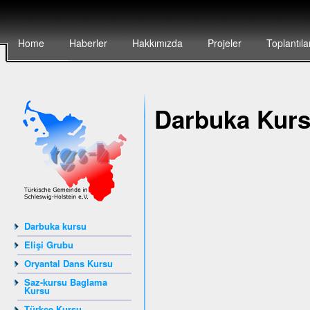
Home
Haberler
Hakkımızda
Projeler
Toplantıla
Darbuka Kur
Darbuka kursu
Elişi Grubu
Oryantal Dans Kursu
Saz-kursu Baglama
Kursu
Türkçe Kursu