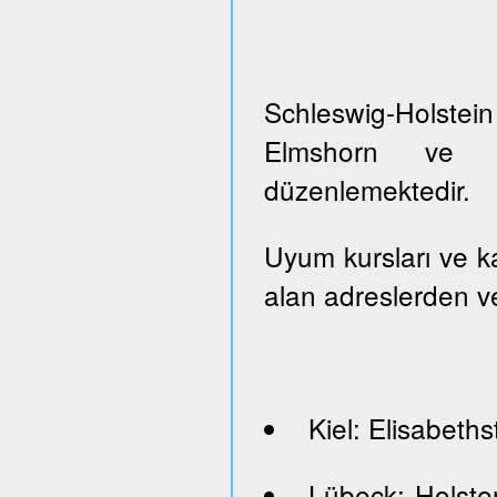
Schleswig-Holste
Elmshorn ve Pi
düzenlemektedir.
Uyum kursları ve kayı
alan adreslerden ve
Kiel: Elisabeths
Lübeck: Holste