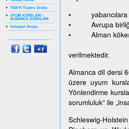
TGS-H Tiyatro Grubu
• yabancılara ve
UYUM KURSLARI /
ALMANCA KURSLARI
• Avrupa birliği
Voleybol Grubu
• Alman kökenl
verilmektedir.
Almanca dil dersi 
üzere uyum kursla
Yönlendirme kurslar
sorumluluk“ ile „ins
Schleswig-Holste