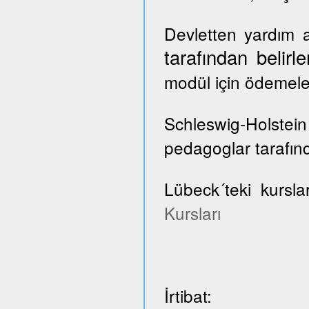
Devletten yardım a
tarafından belir
modül için ödemele
Schleswig-Holste
pedagoglar tarafınd
Lübeck´teki kursla
Kursları
İrtibat: