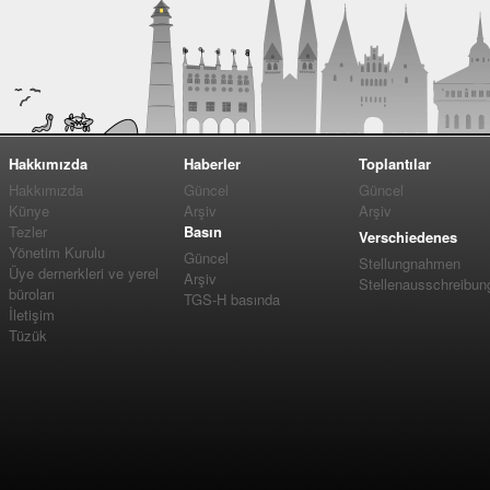
Hakkımızda
Haberler
Toplantılar
Hakkımızda
Güncel
Güncel
Künye
Arşiv
Arşiv
Tezler
Basın
Verschiedenes
Yönetim Kurulu
Güncel
Stellungnahmen
Üye dernerkleri ve yerel
Arşiv
Stellenausschreibun
büroları
TGS-H basında
İletişim
Tüzük