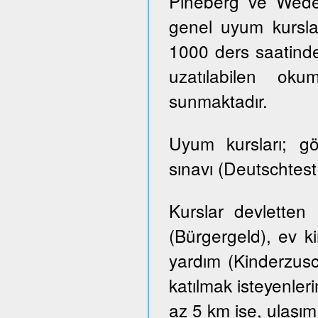
Pineberg ve Wedel 
genel uyum kursla
1000 ders saatinde
uzatılabilen ok
sunmaktadır.
Uyum kursları; g
sınavı (Deutschtes
Kurslar devletten
(Bürgergeld), ev k
yardım (Kinderzusch
katılmak isteyenler
az 5 km ise, ulaşım ü