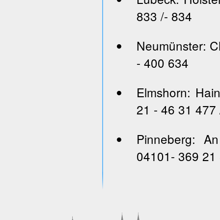
833 /- 834
Neumünster: Ch
- 400 634
Elmshorn: Hai
21 - 46 31 477 
Pinneberg: An
04101- 369 21