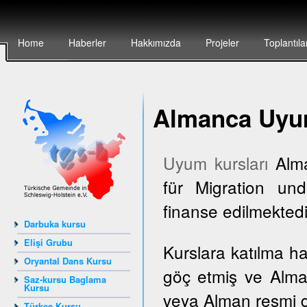
Home
Haberler
Hakkımızda
Projeler
Toplantıla
Almanca Uyum
Uyum kursları
Alma
für Migration und
finanse edilmektedi
Darbuka kursu
Elişi Grubu
Kurslara katılma h
Oryantal Dans Kursu
göç etmiş ve Alma
Saz-kursu Baglama
Kursu
veya Alman resmi dai
Türkçe Kursu