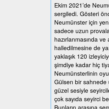
Ekim 2021’de Neumüns
sergiledi. Gösteri ön
Neumünster için yeni
sadece uzun provalar
hazırlanmasında ve a
halledilmesine de ya
yaklaşık 120 izleyic
şimdiye kadar hiç ti
Neumünsterlinin oyun
Gülsen bir sahnede üç
güzel sesiyle seyirc
çok sayıda seyirci beğ
Bunların arasına se