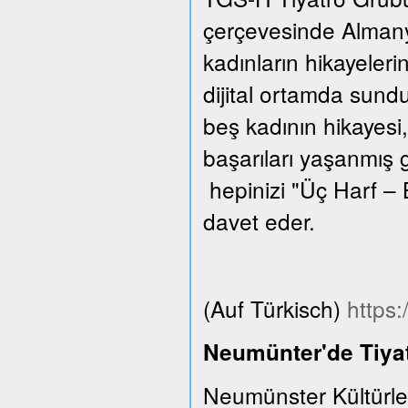
çerçevesinde Almanya
kadınların hikayeleri
dijital ortamda sund
beş kadının hikayesi,
başarıları yaşanmış 
hepinizi "Üç Harf – 
davet eder.
(Auf Türkisch)
https
Neumünter'de Tiyat
Neumünster Kültürle