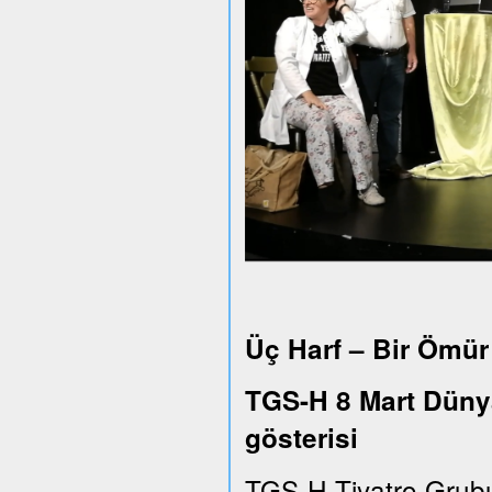
Üç Harf – Bir Ömür
TGS-H 8 Mart Dünya
gösterisi
TGS-H Tiyatro Grub