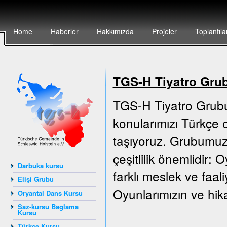
Home
Haberler
Hakkımızda
Projeler
Toplantıla
TGS-H Tiyatro Gru
TGS-H Tiyatro Grubu
konularımızı Türkçe o
taşıyoruz. Grubumuz 
çeşitlilik önemlidir:
Darbuka kursu
farklı meslek ve faali
Elişi Grubu
Oyunlarımızın ve hika
Oryantal Dans Kursu
Saz-kursu Baglama
Kursu
Türkçe Kursu