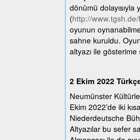
dönümü dolayısıyla y
(
http://www.tgsh.de
oyunun oynanabilmesi
sahne kuruldu. Oyun
altyazı ile gösterime
2 Ekim 2022 Türkçe 
Neumünster Kültürle
Ekim 2022’de iki kıs
Niederdeutsche Bühn
Altyazılar bu sefer 
Almancası ile de oyu