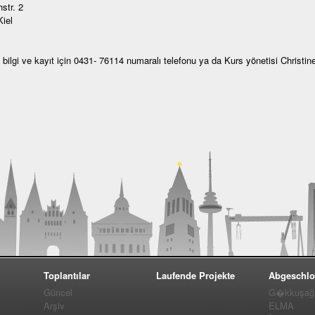
str. 2
iel
lı bilgi ve kayıt için 0431- 76114 numaralı telefonu ya da Kurs yönetisi Christin
Toplantılar
Laufende Projekte
Abgeschlo
Güncel
G�kkuşağı 
Arşiv
ELMA