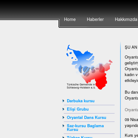
Home
Haberler
Hakkımızda
ŞU AN
Oryanta
gelişti
Oryanta
kadın v
etkiley
Bu dans
Oryanta
Darbuka kursu
Elişi Grubu
Oryanta
Oryantal Dans Kursu
09 Nisa
yaşında
Saz-kursu Baglama
Kursu
Kurs ye
Türkçe Kursu