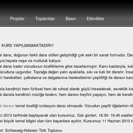
Projeler
Toplantılar
Basın
Etkinlikler
 KURS YAPILMAMAKTADIR!!!
l dans, doğunun farklı dans stilleri geliştirdiği çok eski bir sanat formudur. D
riyor,hayata neşe ve mutluluk katıyor.
l dansı kadın vücudunun özelliklerine göre tasarlanmıştır. Karın kaslarıyla, kal
ücuduna uygundur. Toprağa değen yalın ayaklarla, sıkı ve katı bir danstır. İ
ici hareketleri, çalkalama ve dalgalanma hareketlerinin çeşitliliği ile dansın kara
la kendinizi hem fiziksel hem de ruhsal olarak güçlü hissedecek, esneklik 
l dansla kendinizi müziğe bırakın, hem dansın keyfini yaşayın, hem de kendini
l dansın
temel özelliği izolasyon dansı olmasıdır. Vücudun çeşitli öğelerinin rit
n 2013 tarihinde başlayacak olan kursumuz, Salı günleri, 18.30- 19.45 saatleri
n büyük temel bilgisi olan tüm bayanlara açıktır. Kursumuz 11 Haziran 2013 ta
ri: Schleswig-Holstein Türk Toplumu