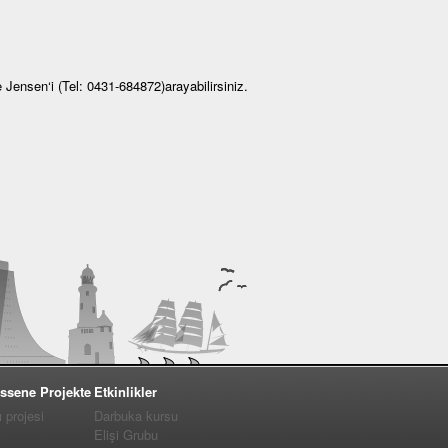
e Jensen‘i (Tel: 0431-684872)arayabilirsiniz.
ssene Projekte
Etkinlikler
projesi
Darbuka kursu
Elişi Grubu