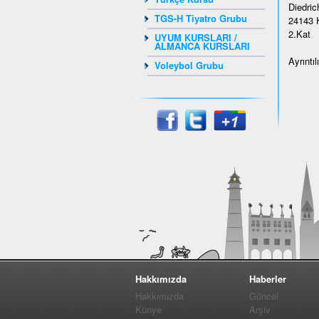
Diedrich
TGS-H Tiyatro Grubu
24143 K
2.Kat
UYUM KURSLARI /
ALMANCA KURSLARI
Ayrıntı
Voleybol Grubu
Hakkımızda
Haberler
Hakkımızda
Güncel
Künye
Arşiv