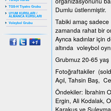
organizasyonunu ba
TGS-H Tiyatro Grubu
Dumlu üstlenmiştir.
UYUM KURSLARI /
ALMANCA KURSLARI
Tabiki amaç sadece k
Voleybol Grubu
zamanda rahat bir or
Ayrıca kadınlar için
altında voleybol oyna
Grubmuz 20-65 yaş ar
Fotoğraftakiler (so
Açıl, Tahsin Baş, C
Öndekiler: İbrahim O
Ergin, Ali Kodalak,
Karakuş ve Suleyma