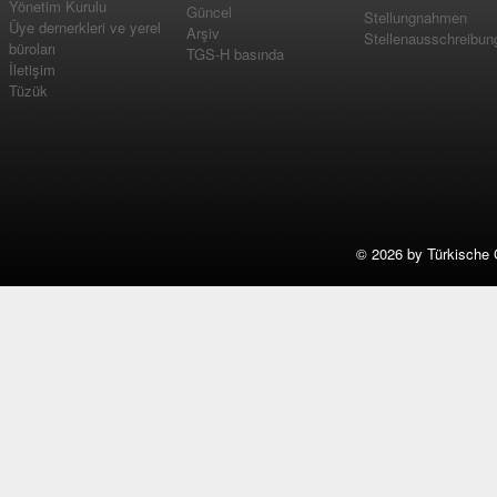
Yönetim Kurulu
Güncel
Stellungnahmen
Üye dernerkleri ve yerel
Arşiv
Stellenausschreibun
büroları
TGS-H basında
İletişim
Tüzük
©
2026 by Türkische 