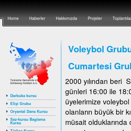
Home
Haberler
Hakkımızda
Projeler
Toplantıla
Voleybol Grubu
Cumartesi Gru
2000 yılından beri 
günleri 16:00 ile 18
Darbuka kursu
üyelerimize voleybo
Elişi Grubu
olanların büyük bir 
Oryantal Dans Kursu
Saz-kursu Baglama
müsait olduklarında 
Kursu
Türkçe Kursu