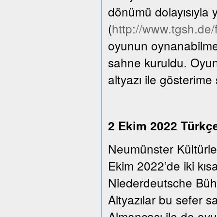
dönümü dolayısıyla y
(
http://www.tgsh.de
oyunun oynanabilmesi
sahne kuruldu. Oyun
altyazı ile gösterime
2 Ekim 2022 Türkçe 
Neumünster Kültürle
Ekim 2022’de iki kıs
Niederdeutsche Bühn
Altyazılar bu sefer 
Almancası ile de oyu