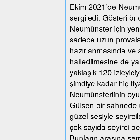
Ekim 2021’de Neumüns
sergiledi. Gösteri ön
Neumünster için yeni
sadece uzun provalar
hazırlanmasında ve a
halledilmesine de ya
yaklaşık 120 izleyic
şimdiye kadar hiç ti
Neumünsterlinin oyun
Gülsen bir sahnede üç
güzel sesiyle seyirc
çok sayıda seyirci beğ
Bunların arasına se