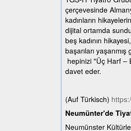
çerçevesinde Almanya
kadınların hikayeleri
dijital ortamda sund
beş kadının hikayesi,
başarıları yaşanmış 
hepinizi "Üç Harf – 
davet eder.
(Auf Türkisch)
https
Neumünter'de Tiyat
Neumünster Kültürle