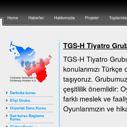
Home
Haberler
Hakkımızda
Projeler
Toplantıla
TGS-H Tiyatro Gru
TGS-H Tiyatro Grubu
konularımızı Türkçe o
taşıyoruz. Grubumuz 
çeşitlilik önemlidir:
Darbuka kursu
farklı meslek ve faali
Elişi Grubu
Oyunlarımızın ve hika
Oryantal Dans Kursu
Saz-kursu Baglama
Kursu
Türkçe Kursu