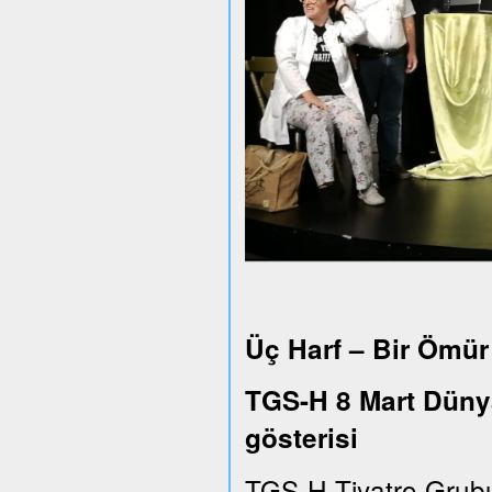
Üç Harf – Bir Ömür
TGS-H 8 Mart Dünya
gösterisi
TGS-H Tiyatro Grub