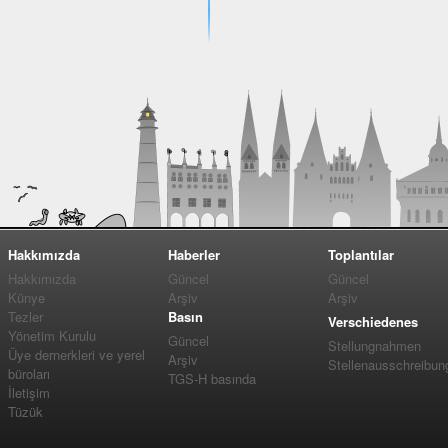
Hakkımızda
Haberler
Toplantılar
Hakkımızda
Güncel
Güncel
Künye
Arşiv
Arşiv
Tezler
Basın
Verschiedenes
Yönetim Kurulu
Güncel
Stellungnahmen
Üye dernerkleri ve yerel
Arşiv
Stellenausschreibun
büroları
TGS-H basında
İletişim
Tüzük