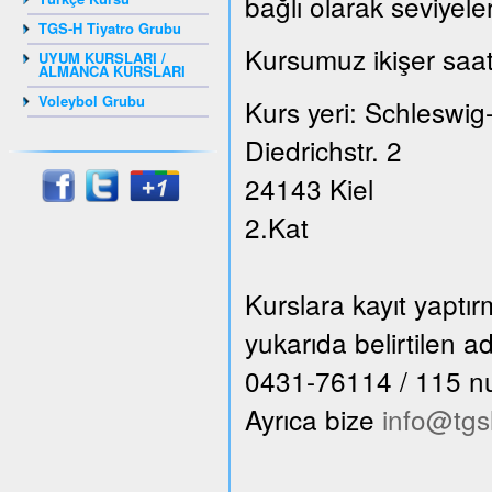
bağlı olarak seviyele
TGS-H Tiyatro Grubu
Kursumuz ikişer saat
UYUM KURSLARI /
ALMANCA KURSLARI
Voleybol Grubu
Kurs yeri: Schleswig
Diedrichstr. 2
24143 Kiel
2.Kat
Kurslara kayıt yaptı
yukarıda belirtilen 
0431-76114 / 115 numa
Ayrıca bize
info@tgs