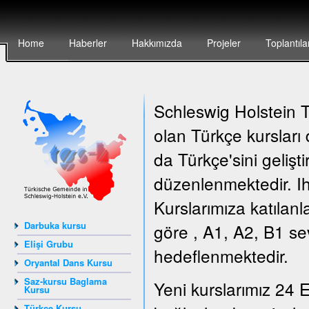
Home
Haberler
Hakkımızda
Projeler
Toplantıla
Schleswig Holstein Tü
olan Türkçe kursları
da Türkçe'sini gelişt
düzenlenmektedir. Ih
Kurslarımıza katılanl
Darbuka kursu
göre , A1, A2, B1 sev
Elişi Grubu
hedeflenmektedir.
Oryantal Dans Kursu
Saz-kursu Baglama
Yeni kurslarımız 24 E
Kursu
Türkçe Kursu