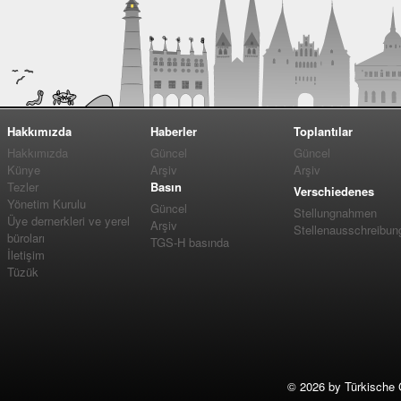
Hakkımızda
Haberler
Toplantılar
Hakkımızda
Güncel
Güncel
Künye
Arşiv
Arşiv
Tezler
Basın
Verschiedenes
Yönetim Kurulu
Güncel
Stellungnahmen
Üye dernerkleri ve yerel
Arşiv
Stellenausschreibun
büroları
TGS-H basında
İletişim
Tüzük
©
2026 by Türkische 