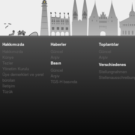
Hakkımızda
Haberler
Toplantılar
Hakkımızda
Güncel
Güncel
Künye
Arşiv
Arşiv
Tezler
Basın
Verschiedenes
Yönetim Kurulu
Güncel
Stellungnahmen
Üye dernerkleri ve yerel
Arşiv
Stellenausschreibun
büroları
TGS-H basında
İletişim
Tüzük