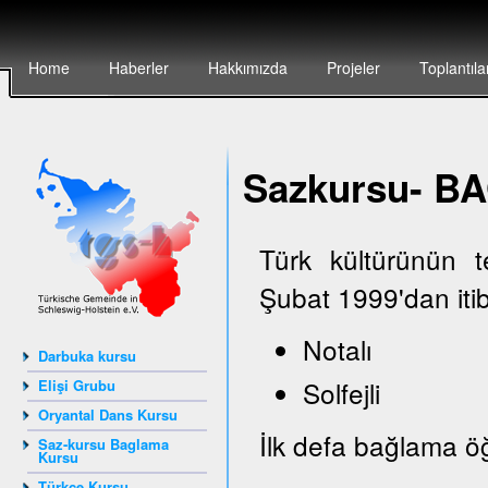
Home
Haberler
Hakkımızda
Projeler
Toplantıla
Sazkursu- 
Türk kültürünün 
Şubat 1999'dan iti
Notalı
Darbuka kursu
Solfejli
Elişi Grubu
Oryantal Dans Kursu
İlk defa bağlama öğ
Saz-kursu Baglama
Kursu
Türkçe Kursu