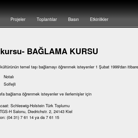
Projeler
Toplantılar
Basın
Etkinlikler
zkursu- BAĞLAMA KURSU
 kültürünün temel taşı bağlamayı öğrenmek isteyenler 1 Şubat 1999'dan itibar
Notalı
Solfejli
defa bağlama öğrenmek isteyenler ve ilerlemişler için
caat: Schleswig-Holstein Türk Toplumu
 TGS-H Salonu, Diedrichstr. 2, 24143 Kiel
fon: (04 31) 7 61 14 ya da 7 61 15