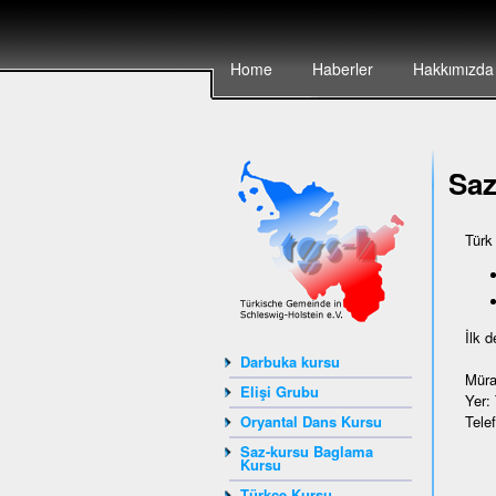
Home
Haberler
Hakkımızda
Sa
Türk
İlk 
Darbuka kursu
Müra
Elişi Grubu
Yer:
Tele
Oryantal Dans Kursu
Saz-kursu Baglama
Kursu
Türkçe Kursu