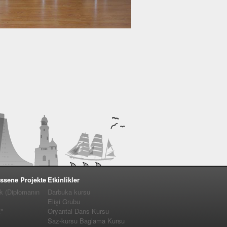
ssene Projekte
Etkinlikler
k (Diplomanın
Darbuka kursu
Elişi Grubu
"
Oryantal Dans Kursu
Saz-kursu Baglama Kursu