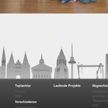
Toplantılar
Laufende Projekte
Abgeschlo
Güncel
IQ-Netzwer
Arşiv
tanınması)
"Rengarenk
Verschiedenes
AIM
Stellungnahmen