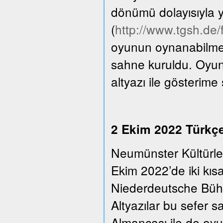
dönümü dolayısıyla y
(
http://www.tgsh.de
oyunun oynanabilmesi
sahne kuruldu. Oyun
altyazı ile gösterime
2 Ekim 2022 Türkçe 
Neumünster Kültürle
Ekim 2022’de iki kıs
Niederdeutsche Bühn
Altyazılar bu sefer 
Almancası ile de oyu