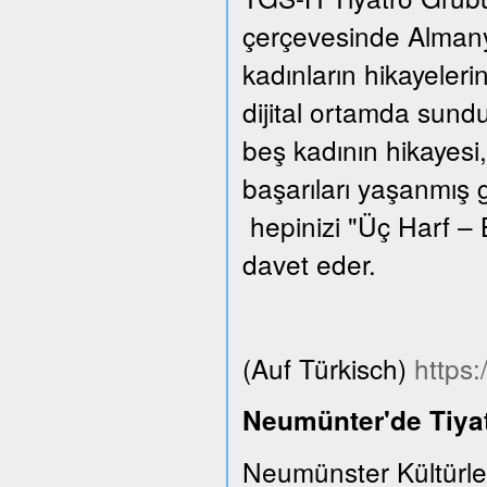
çerçevesinde Almanya
kadınların hikayeleri
dijital ortamda sund
beş kadının hikayesi,
başarıları yaşanmış 
hepinizi "Üç Harf – 
davet eder.
(Auf Türkisch)
https
Neumünter'de Tiyat
Neumünster Kültürle