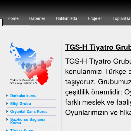
Home
Haberler
Hakkımızda
Projeler
Toplantıla
TGS-H Tiyatro Gru
TGS-H Tiyatro Grubu
konularımızı Türkçe o
taşıyoruz. Grubumuz 
çeşitlilik önemlidir:
Darbuka kursu
farklı meslek ve faali
Elişi Grubu
Oyunlarımızın ve hika
Oryantal Dans Kursu
Saz-kursu Baglama
Kursu
Türkçe Kursu