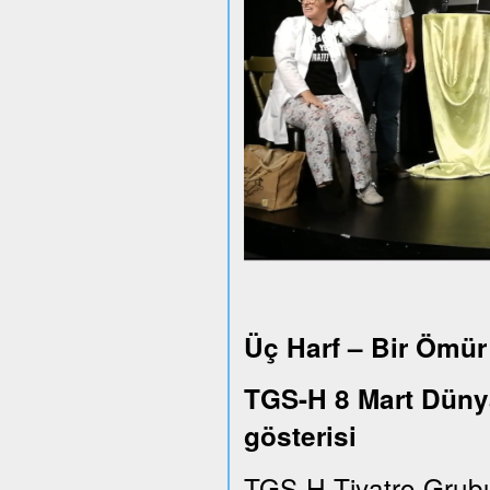
Üç Harf – Bir Ömür
TGS-H 8 Mart Dünya
gösterisi
TGS-H Tiyatro Grub