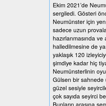
Ekim 2021’de Neumüns
sergiledi. Gösteri ön
Neumünster için yeni
sadece uzun provalar
hazırlanmasında ve a
halledilmesine de ya
yaklaşık 120 izleyic
şimdiye kadar hiç ti
Neumünsterlinin oyun
Gülsen bir sahnede üç
güzel sesiyle seyirc
çok sayıda seyirci beğ
Bunların arasına se