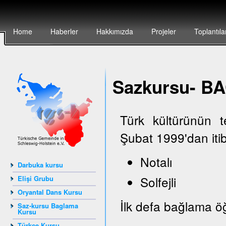
Home
Haberler
Hakkımızda
Projeler
Toplantıla
Sazkursu- 
Türk kültürünün 
Şubat 1999'dan iti
Notalı
Darbuka kursu
Solfejli
Elişi Grubu
Oryantal Dans Kursu
İlk defa bağlama öğ
Saz-kursu Baglama
Kursu
Türkçe Kursu