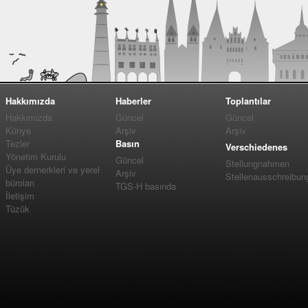
Hakkımızda
Haberler
Toplantılar
Hakkımızda
Güncel
Güncel
Künye
Arşiv
Arşiv
Tezler
Basın
Verschiedenes
Yönetim Kurulu
Güncel
Stellungnahmen
Üye dernerkleri ve yerel
Arşiv
Stellenausschreibun
büroları
TGS-H basında
İletişim
Tüzük