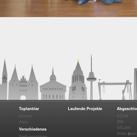
Toplantılar
Laufende Projekte
Abgeschlo
Güncel
AZAM
Arşiv
IBB
SELMA
Verschiedenes
Anne �ocuk
Stellungnahmen