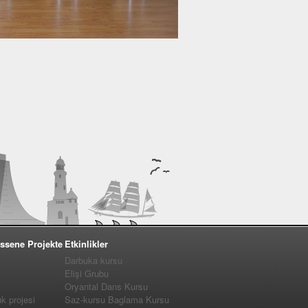
ssene Projekte
Etkinlikler
Darbuka kursu
Elişi Grubu
Oryantal Dans Kursu
 projesi
Saz-kursu Baglama Kursu