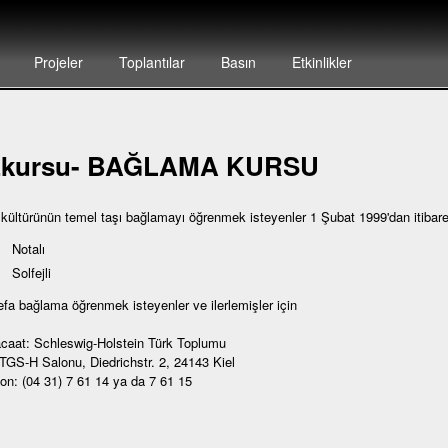
Projeler
Toplantılar
Basın
Etkinlikler
zkursu- BAĞLAMA KURSU
 kültürünün temel taşı bağlamayı öğrenmek isteyenler 1 Şubat 1999'dan itibar
Notalı
Solfejli
defa bağlama öğrenmek isteyenler ve ilerlemişler için
caat: Schleswig-Holstein Türk Toplumu
 TGS-H Salonu, Diedrichstr. 2, 24143 Kiel
fon: (04 31) 7 61 14 ya da 7 61 15