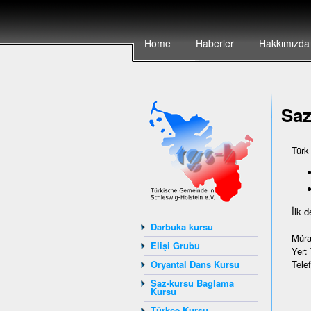
Home
Haberler
Hakkımızda
Sa
Türk
İlk 
Darbuka kursu
Müra
Elişi Grubu
Yer:
Tele
Oryantal Dans Kursu
Saz-kursu Baglama
Kursu
Türkçe Kursu