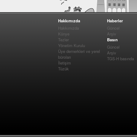
Hakkımızda
Haberler
Hakkımızda
Güncel
Künye
Arşiv
Tezler
Basın
Yönetim Kurulu
Güncel
Üye dernerkleri ve yerel
Arşiv
büroları
TGS-H basında
İletişim
Tüzük