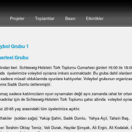
Projeler
Toplantılar
Basın
Etkinlikler
ybol Grubu 1
artesi Grubu
lından beri Schleswig-Holstein Türk Toplumu Cumartesi günleri 16:00 ile 18:0
da üyelerimize voleybol oynama imkanı sunmaktadır. Bu gruba dahil olanların
ı sadece müsait olduklarında oyunlara katılıyorlar. Voleybol grubunun organ
nra Sadık Dumlu üstlenmiştir.
amaç sadece katılımcıların oyun oynamaları değil aynı zamanda rahat bir ortam
kadınlar için de Schleswig-Holstein Türk Toplumu çatısı altında voleybol oynam
 20-65 yaş arasındaki tüm üyelerimize açıktır.
ftakiler (soldan sağa): Yakup Şahin, Sadık Dumlu, Yahya Açıl, Tahsin Baş
er: İbrahim Oktay Temiz, Veli Durak, Haydar Şimşek, Ali Ergin, Ali Kodalak