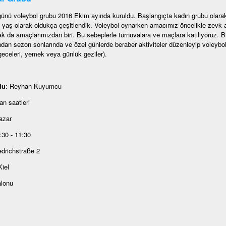
ünü voleybol grubu 2016 Ekim ayında kuruldu. Başlangıçta kadın grubu ola
yaş olarak oldukça çeşitlendik. Voleybol oynarken amacımız öncelikle zevk al
 da amaçlarımızdan biri. Bu sebeplerle turnuvalara ve maçlara katılıyoruz. Bir
dan sezon sonlarında ve özel günlerde beraber aktiviteler düzenleyip voleybol 
eceleri, yemek veya günlük geziler).
lu
: Reyhan Kuyumcu
n saatleri
azar
:30 - 11:30
edrichstraße 2
iel
alonu