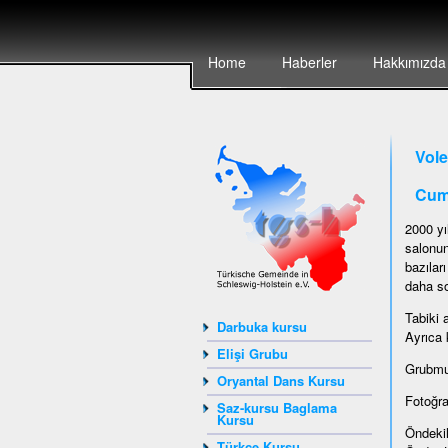
Home
Haberler
Hakkımızda
Vole
Cum
2000 yı
salonun
bazılar
daha so
Tabiki 
Darbuka kursu
Ayrıca 
Elişi Grubu
Grubmuz
Oryantal Dans Kursu
Fotoğra
Saz-kursu Baglama
Kursu
Öndekil
Türkçe Kursu