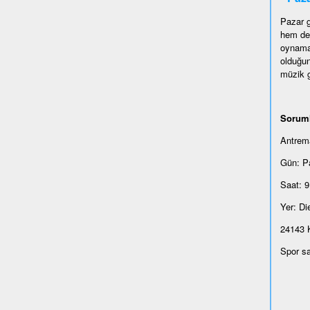
Pazar g
hem de 
oynamak
olduğun
müzik g
Sorum
Antrema
Gün: P
Saat: 9
Yer: Di
24143 K
Spor s