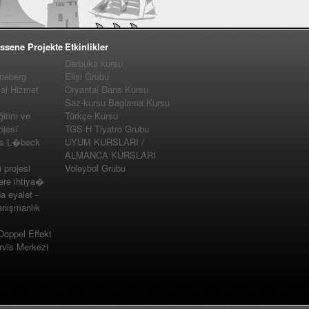
ssene Projekte
Etkinlikler
Darbuka kursu
nneberg
Elişi Grubu
yal Hizmet
Oryantal Dans Kursu
Saz-kursu Baglama Kursu
ğitim ve
Türkçe Kursu
jesi’
TGS-H Tiyatro Grubu
us L�beck
UYUM KURSLARI /
ALMANCA KURSLARI
projesi
Voleybol Grubu
e ihtiya�
a eyalet -
nışmanlık
 Doppel Effekt
vis Merkezi