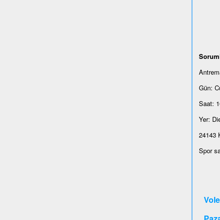
Sorum
Antrema
Gün: C
Saat: 1
Yer: Di
24143 K
Spor s
Vole
Paz