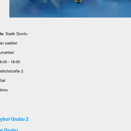
lu
: Sadık Dumlu
n saatleri
umartesi
6:00 - 18:00
edrichstraße 2
iel
alonu
ybol Grubu 2
ar Grubu