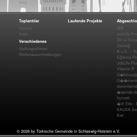
Toplantılar
Laufende Projekte
Abgeschlo
Güncel
IBB
Arşiv
JobLife Pi
Dil ve Sos
Verschiedenes
Desteği
Stellungnahmen
B.u.S. – ‘E
Stellenausschreibungen
Eğlence Pro
JobLife Pl
Vitamin P
G�kkuşağı 
G��menler
durumlarınd
�apında da
hizmeti
�ift Etki -
KAUSA Ser
Kiel
©
2026 by Türkische Gemeinde in Schleswig-Holstein e.V.