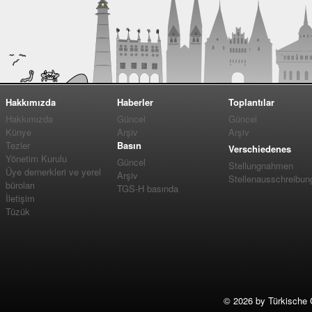
Hakkımızda
Haberler
Toplantılar
Hakkımızda
Güncel
Güncel
Künye
Arşiv
Arşiv
Tezler
Basın
Verschiedenes
Yönetim Kurulu
Güncel
Stellungnahmen
Üye dernerkleri ve yerel
Arşiv
Stellenausschreibun
büroları
TGS-H basında
İletişim
Tüzük
©
2026 by Türkische 