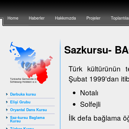
Home
Haberler
Hakkımızda
Projeler
Toplantıla
Sazkursu- 
Türk kültürünün 
Şubat 1999'dan iti
Notalı
Darbuka kursu
Solfejli
Elişi Grubu
Oryantal Dans Kursu
İlk defa bağlama öğ
Saz-kursu Baglama
Kursu
Türkçe Kursu